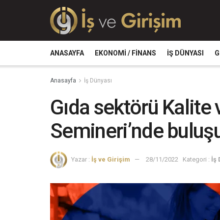
ANASAYFA
EKONOMI / FINANS
İŞ DÜNYASI
G
Anasayfa
İş Dünyası
Gıda sektörü Kalite
Semineri’nde buluş
Yazar :
İş ve Girişim
28/11/2022
Kategori :
İş