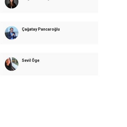
Çağatay Pancaroğlu
Sevil Öge