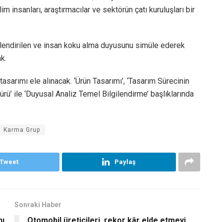
m insanları, araştırmacılar ve sektörün çatı kuruluşları bir
elendirilen ve insan koku alma duyusunu simüle ederek
k.
tasarımı ele alınacak. ‘Ürün Tasarımı’, ‘Tasarım Sürecinin
türü’ ile ‘Duyusal Analiz Temel Bilgilendirme’ başlıklarında
Karma Grup
Tweet
Paylaş
Sonraki Haber
nı
Otomobil üreticileri, rekor kâr elde etmeyi