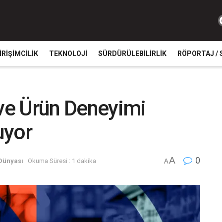
IRIŞIMCILIK
TEKNOLOJI
SÜRDÜRÜLEBILIRLIK
RÖPORTAJ / 
 ve Ürün Deneyimi
uyor
A
0
 Dünyası
Okuma Süresi : 1 dakika
A