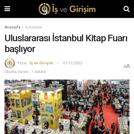
Anasayfa
İş Dünyası
Uluslararası İstanbul Kitap Fuarı
başlıyor
Yazar :
İş ve Girişim
01/12/2022
A
A
Okuma Süresi : 1 dakika