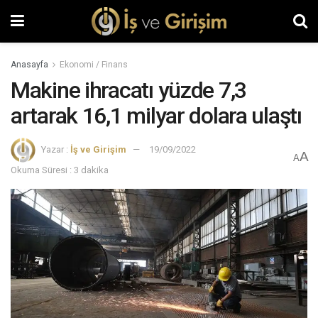
Anasayfa
Ekonomi / Finans
Makine ihracatı yüzde 7,3
artarak 16,1 milyar dolara ulaştı
Yazar :
İş ve Girişim
19/09/2022
A
A
Okuma Süresi : 3 dakika