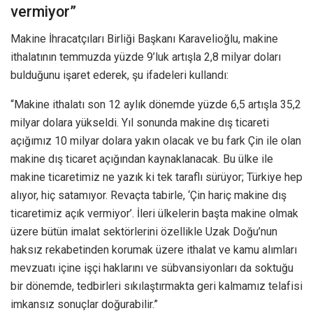
vermiyor”
Makine İhracatçıları Birliği Başkanı Karavelioğlu, makine
ithalatının temmuzda yüzde 9’luk artışla 2,8 milyar doları
bulduğunu işaret ederek, şu ifadeleri kullandı:
“Makine ithalatı son 12 aylık dönemde yüzde 6,5 artışla 35,2
milyar dolara yükseldi. Yıl sonunda makine dış ticareti
açığımız 10 milyar dolara yakın olacak ve bu fark Çin ile olan
makine dış ticaret açığından kaynaklanacak. Bu ülke ile
makine ticaretimiz ne yazık ki tek taraflı sürüyor; Türkiye hep
alıyor, hiç satamıyor. Revaçta tabirle, ‘Çin hariç makine dış
ticaretimiz açık vermiyor’. İleri ülkelerin başta makine olmak
üzere bütün imalat sektörlerini özellikle Uzak Doğu’nun
haksız rekabetinden korumak üzere ithalat ve kamu alımları
mevzuatı içine işçi haklarını ve sübvansiyonları da soktuğu
bir dönemde, tedbirleri sıkılaştırmakta geri kalmamız telafisi
imkansız sonuçlar doğurabilir.”