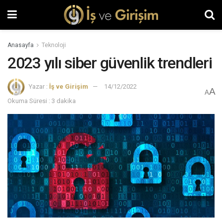
Anasayfa
Teknoloji
2023 yılı siber güvenlik trendleri
Yazar :
İş ve Girişim
14/12/2022
A
A
Okuma Süresi : 3 dakika