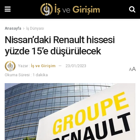
Anasayfa
İş Dünyası
Nissan’daki Renault hissesi
yüzde 15’e düşürülecek
Yazar :
İş ve Girişim
23/01/2023
A
A
Okuma Süresi : 1 dakika