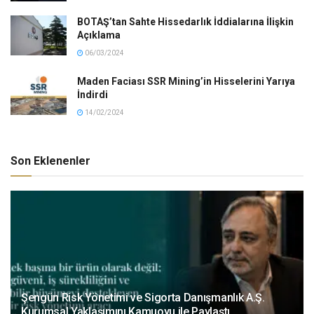
BOTAŞ’tan Sahte Hissedarlık İddialarına İlişkin
Açıklama
06/03/2024
Maden Faciası SSR Mining’in Hisselerini Yarıya
İndirdi
14/02/2024
Son Eklenenler
Şengün Risk Yönetimi ve Sigorta Danışmanlık A.Ş.
Kurumsal Yaklaşımını Kamuoyu ile Paylaştı