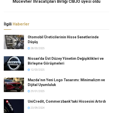
Mücevher İhracatçıları Birliği CIBJO üyesi oldu
İlgili
Haberler
Otomobil Üreticilerinin Hisse Senetlerinde
Düşüş
28/03/2025
Nissan’da Üst Düzey Yönetim Değişiklikleri ve
Birleşme Görüşmeleri
12/03/2025
Mazda’nın Yeni Logo Tasarımı: Minimalizm ve
Dijital Uyumluluk
29/01/2025
UniCredit, Commerzbank’taki Hissesini Artırdı
23/09/2024