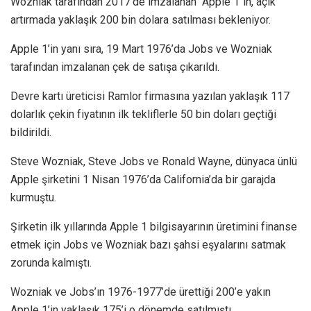
Wozniak tarafından 2017’de imzalanan “Apple 1″in, açık
artırmada yaklaşık 200 bin dolara satılması bekleniyor.
Apple 1’in yanı sıra, 19 Mart 1976’da Jobs ve Wozniak
tarafından imzalanan çek de satışa çıkarıldı.
Devre kartı üreticisi Ramlor firmasına yazılan yaklaşık 117
dolarlık çekin fiyatının ilk tekliflerle 50 bin doları geçtiği
bildirildi.
Steve Wozniak, Steve Jobs ve Ronald Wayne, dünyaca ünlü
Apple şirketini 1 Nisan 1976’da California’da bir garajda
kurmuştu.
Şirketin ilk yıllarında Apple 1 bilgisayarının üretimini finanse
etmek için Jobs ve Wozniak bazı şahsi eşyalarını satmak
zorunda kalmıştı.
Wozniak ve Jobs’ın 1976-1977’de ürettiği 200’e yakın
Apple 1’in yaklaşık 175’i o dönemde satılmıştı.