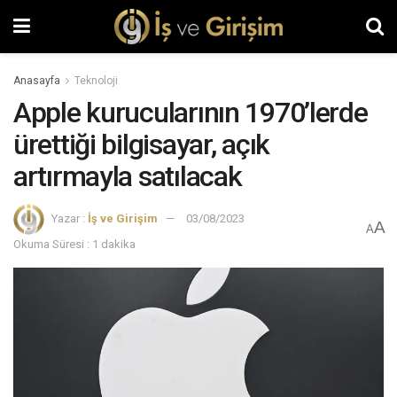
Anasayfa
Teknoloji
Apple kurucularının 1970’lerde
ürettiği bilgisayar, açık
artırmayla satılacak
Yazar :
İş ve Girişim
03/08/2023
A
A
Okuma Süresi : 1 dakika