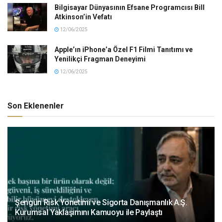
Bilgisayar Dünyasının Efsane Programcısı Bill
Atkinson’in Vefatı
12/06/2025
Apple’ın iPhone’a Özel F1 Filmi Tanıtımı ve
Yenilikçi Fragman Deneyimi
12/06/2025
Son Eklenenler
Şengün Risk Yönetimi ve Sigorta Danışmanlık A.Ş.
Kurumsal Yaklaşımını Kamuoyu ile Paylaştı