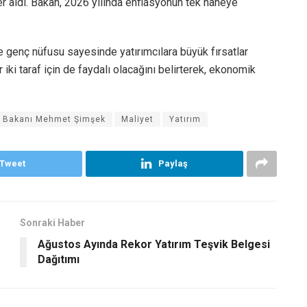
r aldı. Bakan, 2026 yılında enflasyonun tek haneye
e genç nüfusu sayesinde yatırımcılara büyük fırsatlar
r iki taraf için de faydalı olacağını belirterek, ekonomik
e Bakanı Mehmet Şimşek
Maliyet
Yatırım
Tweet
Paylaş
Sonraki Haber
Ağustos Ayında Rekor Yatırım Teşvik Belgesi
Dağıtımı