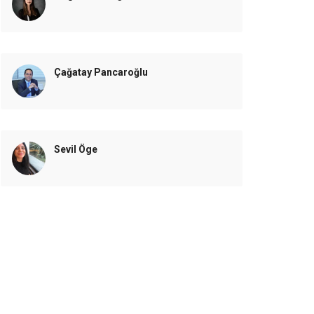
Çağatay Pancaroğlu
Sevil Öge