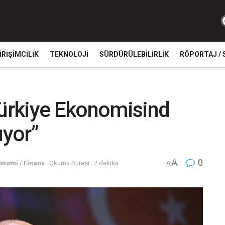
IRIŞIMCILIK
TEKNOLOJI
SÜRDÜRÜLEBILIRLIK
RÖPORTAJ / 
ürkiye Ekonomisind
ıyor”
A
0
onomi / Finans
Okuma Süresi : 2 dakika
A