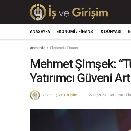
ANASAYFA
EKONOMI / FINANS
İŞ DÜNYASI
G
Anasayfa
Ekonomi / Finans
Mehmet Şimşek: “T
Yatırımcı Güveni Art
Yazar :
İş ve Girişim
12/11/2023
Kategori :
Ek