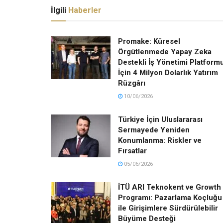
İlgili
Haberler
Promake: Küresel
Örgütlenmede Yapay Zeka
Destekli İş Yönetimi Platform
İçin 4 Milyon Dolarlık Yatırım
Rüzgârı
10/06/2026
Türkiye İçin Uluslararası
Sermayede Yeniden
Konumlanma: Riskler ve
Fırsatlar
05/06/2026
İTÜ ARI Teknokent ve Growth
Programı: Pazarlama Koçluğu
ile Girişimlere Sürdürülebilir
Büyüme Desteği