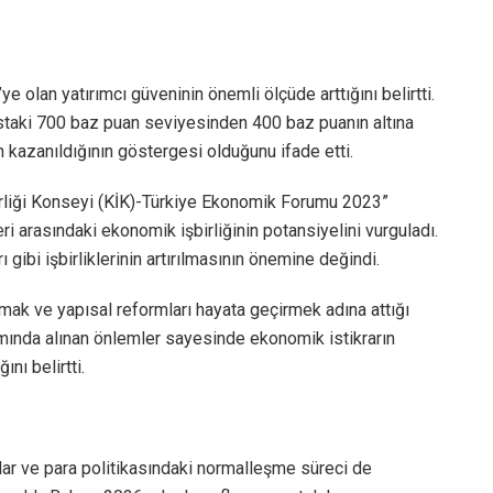
olan yatırımcı güveninin önemli ölçüde arttığını belirtti.
ıstaki 700 baz puan seviyesinden 400 baz puanın altına
 kazanıldığının göstergesi olduğunu ifade etti.
irliği Konseyi (KİK)-Türkiye Ekonomik Forumu 2023”
i arasındaki ekonomik işbirliğinin potansiyelini vurguladı.
 gibi işbirliklerinin artırılmasının önemine değindi.
mak ve yapısal reformları hayata geçirmek adına attığı
mında alınan önlemler sayesinde ekonomik istikrarın
nı belirtti.
lar ve para politikasındaki normalleşme süreci de