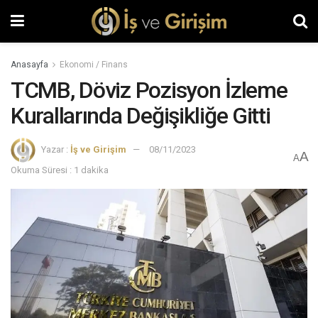
Anasayfa
Ekonomi / Finans
TCMB, Döviz Pozisyon İzleme
Kurallarında Değişikliğe Gitti
Yazar :
İş ve Girişim
08/11/2023
A
A
Okuma Süresi : 1 dakika