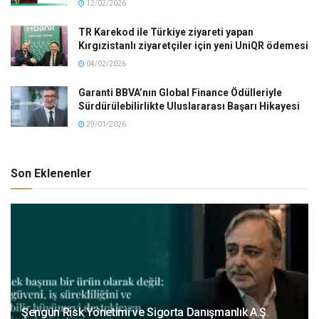
12/02/2026
TR Karekod ile Türkiye ziyareti yapan
Kırgızistanlı ziyaretçiler için yeni UniQR ödemesi
04/02/2026
Garanti BBVA’nın Global Finance Ödülleriyle
Sürdürülebilirlikte Uluslararası Başarı Hikayesi
29/01/2026
Son Eklenenler
Şengün Risk Yönetimi ve Sigorta Danışmanlık A.Ş.