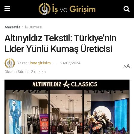
Anasayfa
İş Dünyası
Altınyıldız Tekstil: Türkiye’nin
Lider Yünlü Kumaş Üreticisi
Yazar :
isvegirisim
24/05/2024
A
A
Okuma Süresi : 2 dakika