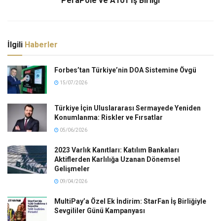
PeraPole ve A101 İş Birliği
İlgili
Haberler
Forbes’tan Türkiye’nin DOA Sistemine Övgü
15/07/2026
Türkiye İçin Uluslararası Sermayede Yeniden
Konumlanma: Riskler ve Fırsatlar
05/06/2026
2023 Varlık Kanıtları: Katılım Bankaları
Aktiflerden Karlılığa Uzanan Dönemsel
Gelişmeler
09/04/2026
MultiPay’a Özel Ek İndirim: StarFan İş Birliğiyle
Sevgililer Günü Kampanyası