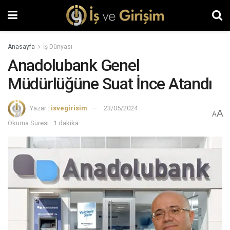
Anasayfa
İş Dünyası
Anadolubank Genel
Müdürlüğüne Suat İnce Atandı
Yazar :
isvegirisim
23/05/2024
A
A
Okuma Süresi : 1 dakika