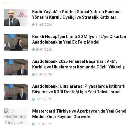
Kadir Yaylak’ın Golden Global Yatırım Bankası
Yönetim Kurulu Üyeliği ve Stratejik Katkıları
11/05/2026
Renkli Hesap İçin Limiti 20 Milyon TL’ye Çıkartan
Anadolubank’ın Yeni Ek Faiz Modeli
29/04/2026
Anadolubank 2025 Finansal Başarıları: Aktif,
Karlılık ve Uluslararası Konumda Güçlü Yükseliş
31/03/2026
Anadolubank: Uluslararası Piyasalarda İstikrarlı
Büyüme ve KOBİ Desteği İçin Yeni Tahvil İhracı
05/11/2025
Mastercard Türkiye ve Azerbaycan’da Yeni Genel
Müdür: Onur Faydacı Görevde
01/10/2025