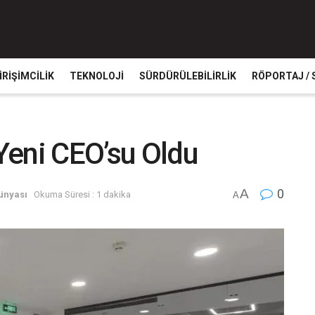
IRIŞIMCILIK
TEKNOLOJI
SÜRDÜRÜLEBILIRLIK
RÖPORTAJ / 
 Yeni CEO’su Oldu
A
0
ünyası
Okuma Süresi : 1 dakika
A