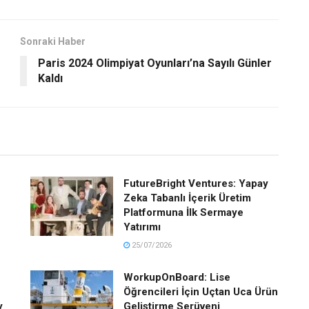
Sonraki Haber
Paris 2024 Olimpiyat Oyunları’na Sayılı Günler
Kaldı
FutureBright Ventures: Yapay
Zeka Tabanlı İçerik Üretim
u
Platformuna İlk Sermaye
Yatırımı
25/07/2026
WorkupOnBoard: Lise
Öğrencileri İçin Uçtan Uca Ürün
y
Geliştirme Serüveni