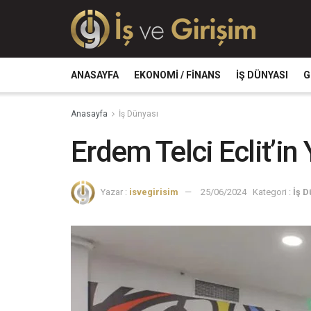
ANASAYFA
EKONOMI / FINANS
İŞ DÜNYASI
G
Anasayfa
İş Dünyası
Erdem Telci Eclit’in
Yazar :
isvegirisim
25/06/2024
Kategori :
İş D