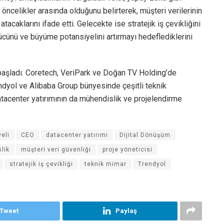
i öncelikler arasında olduğunu belirterek, müşteri verilerinin
caklarını ifade etti. Gelecekte ise stratejik iş çevikliğini
ücünü ve büyüme potansiyelini artırmayı hedeflediklerini
k başladı. Coretech, VeriPark ve Doğan TV Holding’de
rendyol ve Alibaba Group bünyesinde çeşitli teknik
atacenter yatırımının da mühendislik ve projelendirme
eli
CEO
datacenter yatırımı
Dijital Dönüşüm
lik
müşteri veri güvenliği
proje yöneticisi
stratejik iş çevikliği
teknik mimar
Trendyol
Tweet
Paylaş