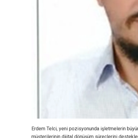
Erdem Telci, yeni pozisyonunda işletmelerin büyü
müşterilerinin dijital dönüşüm süreçlerini destekle