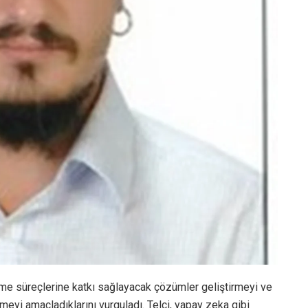
me süreçlerine katkı sağlayacak çözümler geliştirmeyi ve
meyi amaçladıklarını vurguladı. Telci, yapay zeka gibi