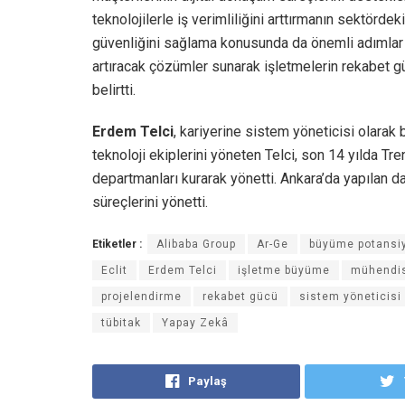
teknolojilerle iş verimliliğini arttırmanın sektördek
güvenliğini sağlama konusunda da önemli adımlar ata
artıracak çözümler sunarak işletmelerin rekabet g
belirtti.
Erdem Telci
, kariyerine sistem yöneticisi olara
teknoloji ekiplerini yöneten Telci, son 14 yılda T
departmanları kurarak yönetti. Ankara’da yapılan d
süreçlerini yönetti.
Etiketler :
Alibaba Group
Ar-Ge
büyüme potansiy
Eclit
Erdem Telci
işletme büyüme
mühendis
projelendirme
rekabet gücü
sistem yöneticisi
tübitak
Yapay Zekâ
Paylaş