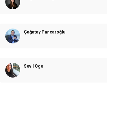
Çağatay Pancaroğlu
Sevil Öge