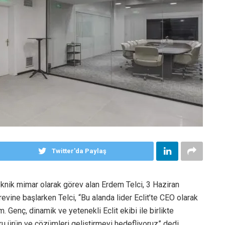
Twitter'da Paylaş
knik mimar olarak görev alan Erdem Telci, 3 Haziran
örevine başlarken Telci, “Bu alanda lider Eclit’te CEO olarak
Genç, dinamik ve yetenekli Eclit ekibi ile birlikte
ğru ürün ve çözümleri geliştirmeyi hedefliyoruz” dedi.