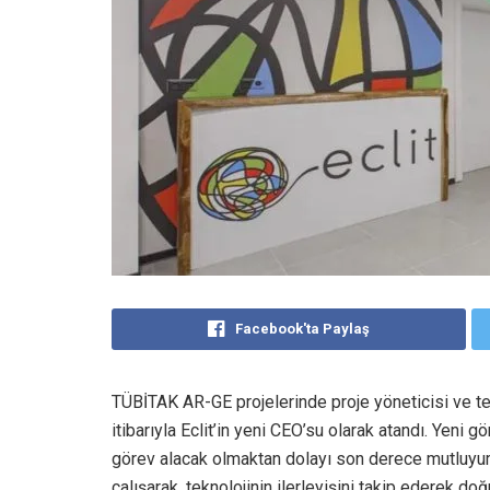
Facebook'ta Paylaş
TÜBİTAK AR-GE projelerinde proje yöneticisi ve te
itibarıyla Eclit’in yeni CEO’su olarak atandı. Yeni g
görev alacak olmaktan dolayı son derece mutluyum. 
çalışarak, teknolojinin ilerleyişini takip ederek do