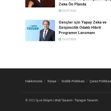
Zeka Ön Planda
23/07/2026
Gençler için Yapay Zeka ve
Girişimcilik Odaklı Hibrit
Programın Lansmanı
15/07/2026
Hakkımızda
Künye
Gizlilik Politikası
Çerez Politikas
© 2022
İş ve Girişim
|
Web Tasarım
:
Paragon Tasarım