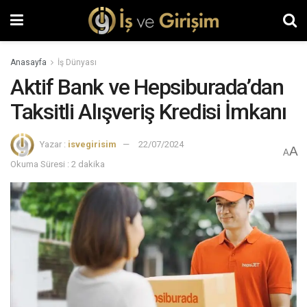
Anasayfa
İş Dünyası
Aktif Bank ve Hepsiburada’dan
Taksitli Alışveriş Kredisi İmkanı
Yazar :
isvegirisim
22/07/2024
A
A
Okuma Süresi : 2 dakika