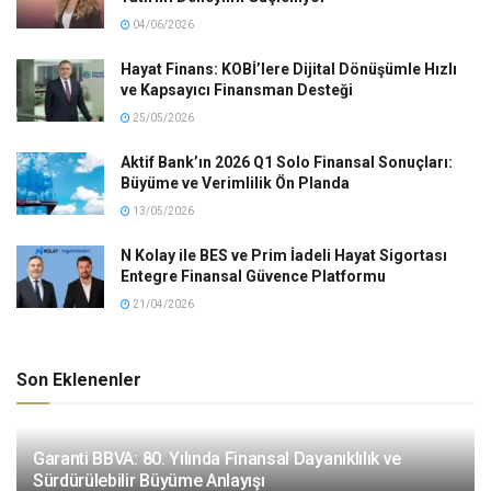
04/06/2026
Hayat Finans: KOBİ’lere Dijital Dönüşümle Hızlı
ve Kapsayıcı Finansman Desteği
25/05/2026
Aktif Bank’ın 2026 Q1 Solo Finansal Sonuçları:
Büyüme ve Verimlilik Ön Planda
13/05/2026
N Kolay ile BES ve Prim İadeli Hayat Sigortası
Entegre Finansal Güvence Platformu
21/04/2026
Son Eklenenler
Garanti BBVA: 80. Yılında Finansal Dayanıklılık ve
Sürdürülebilir Büyüme Anlayışı