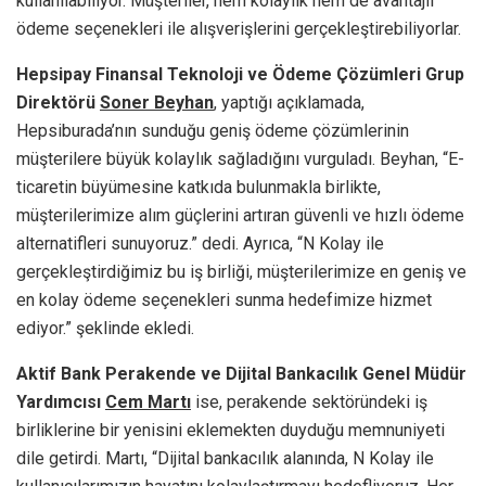
kullanılabiliyor. Müşteriler, hem kolaylık hem de avantajlı
ödeme seçenekleri ile alışverişlerini gerçekleştirebiliyorlar.
Hepsipay Finansal Teknoloji ve Ödeme Çözümleri Grup
Direktörü
Soner Beyhan
, yaptığı açıklamada,
Hepsiburada’nın sunduğu geniş ödeme çözümlerinin
müşterilere büyük kolaylık sağladığını vurguladı. Beyhan, “E-
ticaretin büyümesine katkıda bulunmakla birlikte,
müşterilerimize alım güçlerini artıran güvenli ve hızlı ödeme
alternatifleri sunuyoruz.” dedi. Ayrıca, “N Kolay ile
gerçekleştirdiğimiz bu iş birliği, müşterilerimize en geniş ve
en kolay ödeme seçenekleri sunma hedefimize hizmet
ediyor.” şeklinde ekledi.
Aktif Bank Perakende ve Dijital Bankacılık Genel Müdür
Yardımcısı
Cem Martı
ise, perakende sektöründeki iş
birliklerine bir yenisini eklemekten duyduğu memnuniyeti
dile getirdi. Martı, “Dijital bankacılık alanında, N Kolay ile