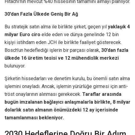
Hitachi’nin mevcut %40 hissesinin tamamını almayı planlıyor.
30’dan Fazla Ülkede Geniş Bir Ağ
Bu stratejik satın alma ile birlikte şirket, geçen yıl
yaklaşık 4
milyar Euro ciro
elde eden ve dünya genelinde 12 bin
kişiyi istihdam eden JCH ile birlikte faaliyet gösterecek.
Bosch’un hedeflediği işlerin bir parçası olarak,
30’dan fazla
ülkede 16 üretim tesisi ve 12 mühendislik merkezi
bulunuyor.
Şirketin hissedarları ve denetim kurulu, bu önemli satın alma
işlemini onayladı. Ancak, işlemin yürürlüğe girmesi için anti-
tröst onaylarının alınması gerekecek.
Taraflar arasında
bugün imzalanan bağlayıcı anlaşmalarla birlikte, 8 milyar
dolarlık satın almanın önümüzdeki 12 ay içerisinde
tamamlanması bekleniyor.
2030 Hedeflerine Doğru Bir Adım