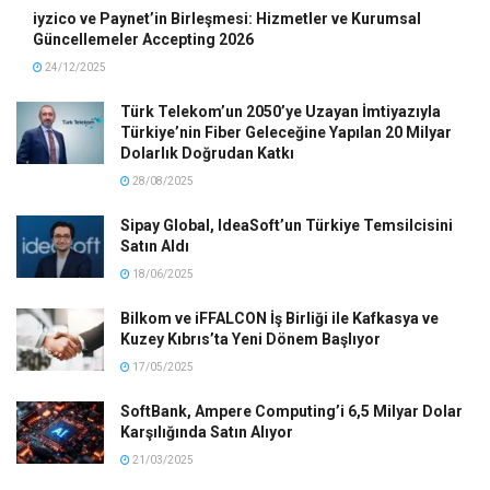
iyzico ve Paynet’in Birleşmesi: Hizmetler ve Kurumsal
Güncellemeler Accepting 2026
24/12/2025
Türk Telekom’un 2050’ye Uzayan İmtiyazıyla
Türkiye’nin Fiber Geleceğine Yapılan 20 Milyar
Dolarlık Doğrudan Katkı
28/08/2025
Sipay Global, IdeaSoft’un Türkiye Temsilcisini
Satın Aldı
18/06/2025
Bilkom ve iFFALCON İş Birliği ile Kafkasya ve
Kuzey Kıbrıs’ta Yeni Dönem Başlıyor
17/05/2025
SoftBank, Ampere Computing’i 6,5 Milyar Dolar
Karşılığında Satın Alıyor
21/03/2025