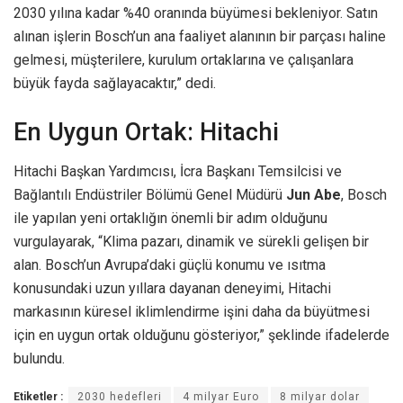
2030 yılına kadar %40 oranında büyümesi bekleniyor. Satın
alınan işlerin Bosch’un ana faaliyet alanının bir parçası haline
gelmesi, müşterilere, kurulum ortaklarına ve çalışanlara
büyük fayda sağlayacaktır,” dedi.
En Uygun Ortak: Hitachi
Hitachi Başkan Yardımcısı, İcra Başkanı Temsilcisi ve
Bağlantılı Endüstriler Bölümü Genel Müdürü
Jun Abe
, Bosch
ile yapılan yeni ortaklığın önemli bir adım olduğunu
vurgulayarak, “Klima pazarı, dinamik ve sürekli gelişen bir
alan. Bosch’un Avrupa’daki güçlü konumu ve ısıtma
konusundaki uzun yıllara dayanan deneyimi, Hitachi
markasının küresel iklimlendirme işini daha da büyütmesi
için en uygun ortak olduğunu gösteriyor,” şeklinde ifadelerde
bulundu.
Etiketler :
2030 hedefleri
4 milyar Euro
8 milyar dolar