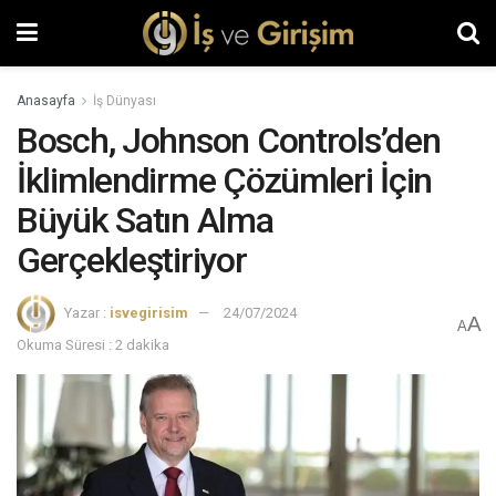
Anasayfa
İş Dünyası
Bosch, Johnson Controls’den
İklimlendirme Çözümleri İçin
Büyük Satın Alma
Gerçekleştiriyor
Yazar :
isvegirisim
24/07/2024
A
A
Okuma Süresi : 2 dakika