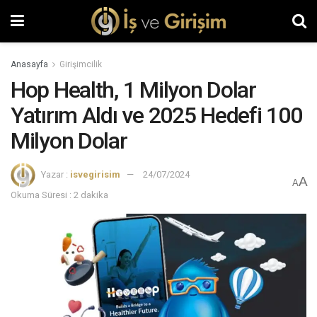
Anasayfa
Girişimcilik
Hop Health, 1 Milyon Dolar
Yatırım Aldı ve 2025 Hedefi 100
Milyon Dolar
Yazar :
isvegirisim
24/07/2024
A
A
Okuma Süresi : 2 dakika