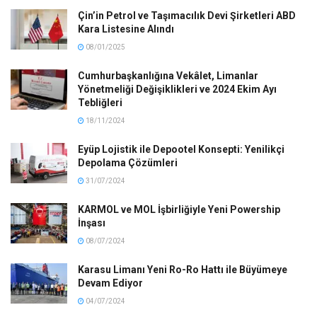
Çin’in Petrol ve Taşımacılık Devi Şirketleri ABD
Kara Listesine Alındı
08/01/2025
Cumhurbaşkanlığına Vekâlet, Limanlar
Yönetmeliği Değişiklikleri ve 2024 Ekim Ayı
Tebliğleri
18/11/2024
Eyüp Lojistik ile Depootel Konsepti: Yenilikçi
Depolama Çözümleri
31/07/2024
KARMOL ve MOL İşbirliğiyle Yeni Powership
İnşası
08/07/2024
Karasu Limanı Yeni Ro-Ro Hattı ile Büyümeye
Devam Ediyor
04/07/2024