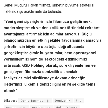
Genel Müdürü Hakan Yılmaz, şirketin büyüme stratejisi
hakkında şu açıklamalarda bulundu:
“Yeni gemi siparişlerimizle filomuzu geliştirmek,
modernleştirmek ve denizcilik sektöründeki rekabet
avantajımızı artırmak için adımlar atıyoruz. Güçlü
bilançomuzdan en etkin şekilde faydalanmak amacıyla
şirketimizin büyüme stratejisi doğrultusunda
gerçekleştirdiğimiz bu yatırımlar, hem operasyonel
verimliliğimizi hem de sektördeki etkinliğimizi
artıracak. GSD Holding olarak, sürekli yenilenen ve
genişleyen filomuzla denizcilik alanındaki
faaliyetlerimizi sürdürmeye devam edeceğiz.
Hedefimiz, ülkemiz denizciliğini en iyi şekilde temsil
etmek.”
Etiketler :
Deniz Taşımacılığı
Denizcilik
Filo
gemi alımları
gsd holding
Hakan Yılmaz