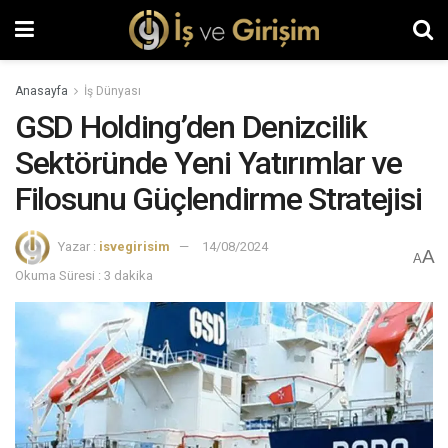
Anasayfa
İş Dünyası
GSD Holding’den Denizcilik
Sektöründe Yeni Yatırımlar ve
Filosunu Güçlendirme Stratejisi
Yazar :
isvegirisim
14/08/2024
A
A
Okuma Süresi : 3 dakika