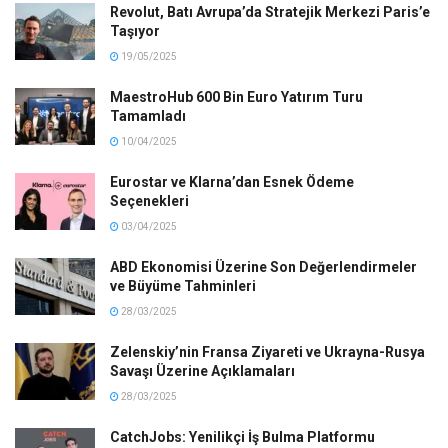
Revolut, Batı Avrupa’da Stratejik Merkezi Paris’e
Taşıyor
19/05/2025
MaestroHub 600 Bin Euro Yatırım Turu
Tamamladı
10/04/2025
Eurostar ve Klarna’dan Esnek Ödeme
Seçenekleri
03/04/2025
ABD Ekonomisi Üzerine Son Değerlendirmeler
ve Büyüme Tahminleri
28/03/2025
Zelenskiy’nin Fransa Ziyareti ve Ukrayna-Rusya
Savaşı Üzerine Açıklamaları
28/03/2025
CatchJobs: Yenilikçi İş Bulma Platformu