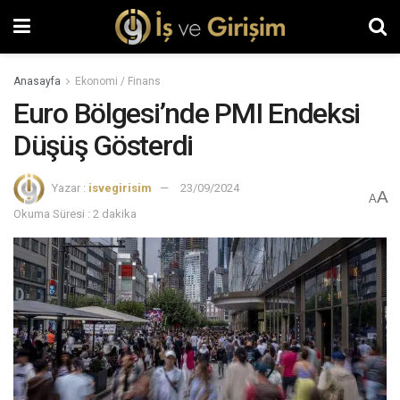
Anasayfa
Ekonomi / Finans
Euro Bölgesi’nde PMI Endeksi
Düşüş Gösterdi
Yazar :
isvegirisim
23/09/2024
A
A
Okuma Süresi : 2 dakika