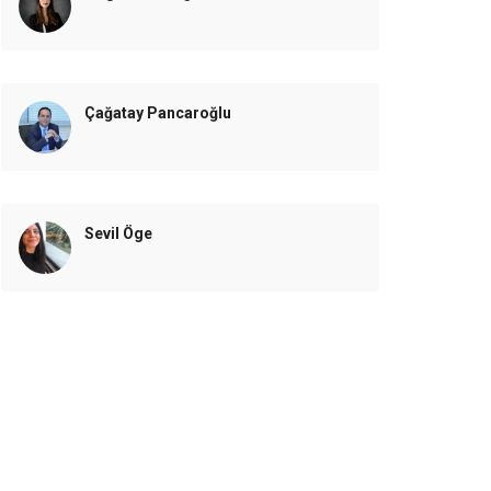
Çağatay Pancaroğlu
Sevil Öge