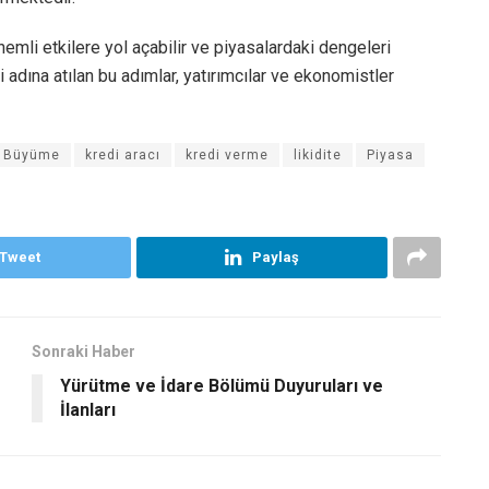
mli etkilere yol açabilir ve piyasalardaki dengeleri
adına atılan bu adımlar, yatırımcılar ve ekonomistler
 Büyüme
kredi aracı
kredi verme
likidite
Piyasa
Tweet
Paylaş
Sonraki Haber
Yürütme ve İdare Bölümü Duyuruları ve
İlanları