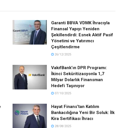
Garanti BBVA VDMK İhracıyla
Finansal Yapıyı Yeniden
Şekillendirdi: Esnek Aktif Pasif
Yönetimi ve Yatırımcı
Çeşitlendirme
26/12/2025
VakıfBank’ın DPR Programı:
İkinci Seküritizasyonla 1,7
Milyar Dolarlık Finansman
Hedefi Taşınıyor
07/10/2025
e
Hayat Finans’tan Katılım
Bankacılığına Yeni Bir Soluk: İlk
Kira Sertifikası İhracı
28/08/2025