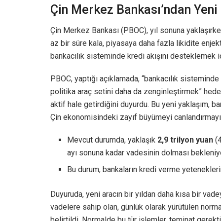
Çin Merkez Bankası’ndan Yeni 
Çin Merkez Bankası (PBOC), yıl sonuna yaklaşırken
az bir süre kala, piyasaya daha fazla likidite enjek
bankacılık sisteminde kredi akışını desteklemek içi
PBOC, yaptığı açıklamada, “bankacılık sisteminde
politika araç setini daha da zenginleştirmek” hede
aktif hale getirdiğini duyurdu. Bu yeni yaklaşım, ba
Çin ekonomisindeki zayıf büyümeyi canlandırmayı
Mevcut durumda, yaklaşık
2,9 trilyon yuan
(4
ayı sonuna kadar vadesinin dolması bekleniy
Bu durum, bankaların kredi verme yeteneklerini 
Duyuruda, yeni aracın bir yıldan daha kısa bir vad
vadelere sahip olan, günlük olarak yürütülen norm
belirtildi. Normalde bu tür işlemler, teminat gerekt