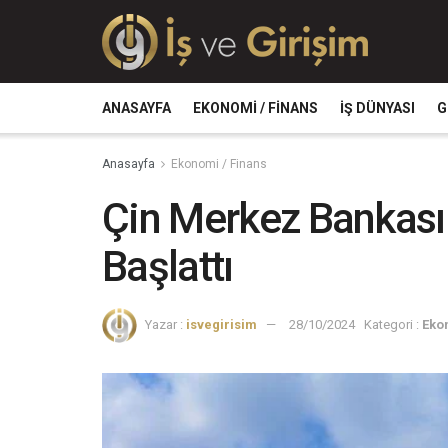
ANASAYFA
EKONOMI / FINANS
İŞ DÜNYASI
G
Anasayfa
Ekonomi / Finans
Çin Merkez Bankası 
Başlattı
Yazar :
isvegirisim
28/10/2024
Kategori :
Eko