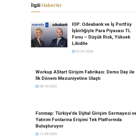
İlgili
Haberler
IOP: Odeabank ve İş Portföy
İşbirliğiyle Para Piyasası TL
Fonu – Düşük Risk, Yüksek
Likidite
07/01/2026
Workup AStart Girişim Fabrikası: Demo Day ile
İlk Dönem Mezuniyetine Ulaştı
08/10/2025
Fonmap: Türkiye’de Dijital Girişim Sermayesi v
Yatırım Fonlarına Erişimi Tek Platformda
Buluşturuyor
17/09/2025