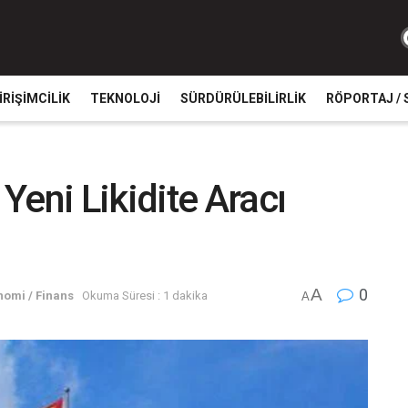
IRIŞIMCILIK
TEKNOLOJI
SÜRDÜRÜLEBILIRLIK
RÖPORTAJ / 
Yeni Likidite Aracı
A
0
nomi / Finans
Okuma Süresi : 1 dakika
A