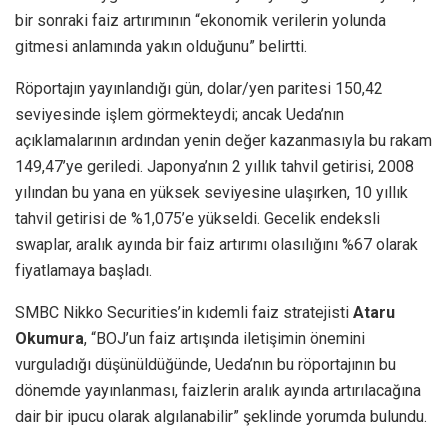
bir sonraki faiz artırımının “ekonomik verilerin yolunda
gitmesi anlamında yakın olduğunu” belirtti.
Röportajın yayınlandığı gün, dolar/yen paritesi 150,42
seviyesinde işlem görmekteydi; ancak Ueda’nın
açıklamalarının ardından yenin değer kazanmasıyla bu rakam
149,47’ye geriledi. Japonya’nın 2 yıllık tahvil getirisi, 2008
yılından bu yana en yüksek seviyesine ulaşırken, 10 yıllık
tahvil getirisi de %1,075’e yükseldi. Gecelik endeksli
swaplar, aralık ayında bir faiz artırımı olasılığını %67 olarak
fiyatlamaya başladı.
SMBC Nikko Securities’in kıdemli faiz stratejisti
Ataru
Okumura
, “BOJ’un faiz artışında iletişimin önemini
vurguladığı düşünüldüğünde, Ueda’nın bu röportajının bu
dönemde yayınlanması, faizlerin aralık ayında artırılacağına
dair bir ipucu olarak algılanabilir” şeklinde yorumda bulundu.