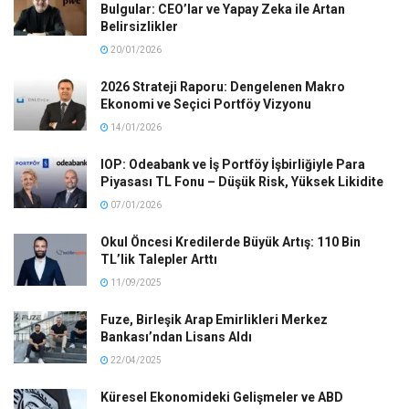
Bulgular: CEO’lar ve Yapay Zeka ile Artan
Belirsizlikler
20/01/2026
2026 Strateji Raporu: Dengelenen Makro
Ekonomi ve Seçici Portföy Vizyonu
14/01/2026
IOP: Odeabank ve İş Portföy İşbirliğiyle Para
Piyasası TL Fonu – Düşük Risk, Yüksek Likidite
07/01/2026
Okul Öncesi Kredilerde Büyük Artış: 110 Bin
TL’lik Talepler Arttı
11/09/2025
Fuze, Birleşik Arap Emirlikleri Merkez
Bankası’ndan Lisans Aldı
22/04/2025
Küresel Ekonomideki Gelişmeler ve ABD