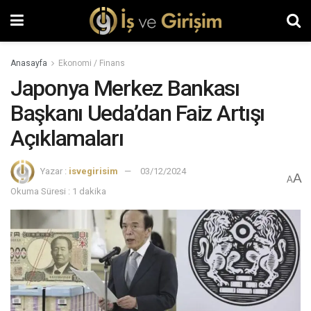
Anasayfa
Ekonomi / Finans
Japonya Merkez Bankası
Başkanı Ueda’dan Faiz Artışı
Açıklamaları
Yazar :
isvegirisim
03/12/2024
A
A
Okuma Süresi : 1 dakika