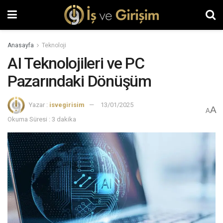
Anasayfa
Teknoloji
AI Teknolojileri ve PC
Pazarındaki Dönüşüm
Yazar :
isvegirisim
13/01/2025
A
A
Okuma Süresi : 3 dakika