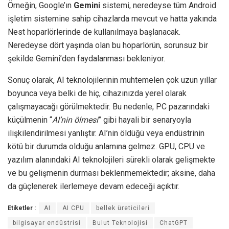
Örneğin, Google’ın
Gemini
sistemi, neredeyse tüm Android
işletim sistemine sahip cihazlarda mevcut ve hatta yakında
Nest hoparlörlerinde de kullanılmaya başlanacak.
Neredeyse dört yaşında olan bu hoparlörün, sorunsuz bir
şekilde Gemini’den faydalanması bekleniyor.
Sonuç olarak, AI teknolojilerinin muhtemelen çok uzun yıllar
boyunca veya belki de hiç, cihazınızda yerel olarak
çalışmayacağı görülmektedir. Bu nedenle, PC pazarındaki
küçülmenin “
AI’nin ölmesi
” gibi hayali bir senaryoyla
ilişkilendirilmesi yanlıştır. AI’nin öldüğü veya endüstrinin
kötü bir durumda olduğu anlamına gelmez. GPU, CPU ve
yazılım alanındaki AI teknolojileri sürekli olarak gelişmekte
ve bu gelişmenin durması beklenmemektedir; aksine, daha
da güçlenerek ilerlemeye devam edeceği açıktır.
Etiketler :
AI
AI CPU
bellek üreticileri
bilgisayar endüstrisi
Bulut Teknolojisi
ChatGPT