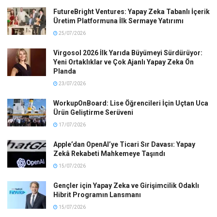
FutureBright Ventures: Yapay Zeka Tabanlı İçerik
Üretim Platformuna İlk Sermaye Yatırımı
25/07/2026
Virgosol 2026 İlk Yarıda Büyümeyi Sürdürüyor:
Yeni Ortaklıklar ve Çok Ajanlı Yapay Zeka Ön
Planda
23/07/2026
WorkupOnBoard: Lise Öğrencileri İçin Uçtan Uca
Ürün Geliştirme Serüveni
17/07/2026
Apple’dan OpenAI’ye Ticari Sır Davası: Yapay
Zekâ Rekabeti Mahkemeye Taşındı
15/07/2026
Gençler için Yapay Zeka ve Girişimcilik Odaklı
Hibrit Programın Lansmanı
15/07/2026