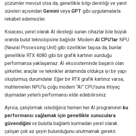
çözümler mevcut olsa da, genellikle bilgi derinliği ve yanıt
süreleri açısından
Gemini
veya
GPT
gibi uygulamalarla
rekabet edemezler.
Kısacası, yerel olarak AI desteği sunan cihazlar bile büyük
oranda bulut teknolojisine bağlıdır. Modern
AI CPU’lar
NPU
(Neural Processing Unit) gibi özellikler taşısa da, bunlar
genellikle RTX 4080 gibi bir grafik kartının sunduğu
performansa yaklaşamaz. AI ekosisteminde başarılı olan
şirketler, araçlar ve teknikler anlamında oldukça iyi bir yapı
oluşturmuş durumdalar. Eğer bir RTX grafik kartınız varsa,
muhtemelen NPU’lu çoğu modern “AI” CPU’suna ihtiyaç
duymadan yeterli performansı elde edebilirsiniz.
Ayrıca, çalıştırmak istediğiniz hemen her AI programının
bu
performansı sağlamak için genellikle sunuculara
güvendiğini
ve bulutla bağlantı kurmadan yerel olarak
çalışan çok az şeyin bulunduğunu unutmamak gerekir.