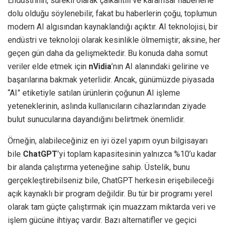
Endüstrinin, sürekli olarak çalkantılı ve karamsar haberlerle
dolu olduğu söylenebilir, fakat bu haberlerin çoğu, toplumun
modern AI algısından kaynaklandığı açıktır. AI teknolojisi, bir
endüstri ve teknoloji olarak kesinlikle ölmemiştir; aksine, her
geçen gün daha da gelişmektedir. Bu konuda daha somut
veriler elde etmek için
nVidia
’nın AI alanındaki gelirine ve
başarılarına bakmak yeterlidir. Ancak, günümüzde piyasada
“AI” etiketiyle satılan ürünlerin çoğunun AI işleme
yeteneklerinin, aslında kullanıcıların cihazlarından ziyade
bulut sunucularına dayandığını belirtmek önemlidir.
Örneğin, alabileceğiniz en iyi özel yapım oyun bilgisayarı
bile
ChatGPT
’yi toplam kapasitesinin yalnızca %10’u kadar
bir alanda çalıştırma yeteneğine sahip. Üstelik, bunu
gerçekleştirebilseniz bile, ChatGPT herkesin erişebileceği
açık kaynaklı bir program değildir. Bu tür bir programı yerel
olarak tam güçte çalıştırmak için muazzam miktarda veri ve
işlem gücüne ihtiyaç vardır. Bazı alternatifler ve geçici