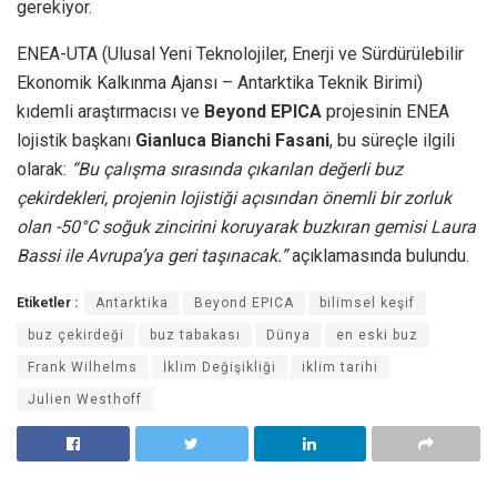
gerekiyor.
ENEA-UTA (Ulusal Yeni Teknolojiler, Enerji ve Sürdürülebilir
Ekonomik Kalkınma Ajansı – Antarktika Teknik Birimi)
kıdemli araştırmacısı ve
Beyond EPICA
projesinin ENEA
lojistik başkanı
Gianluca Bianchi Fasani
, bu süreçle ilgili
olarak:
“Bu çalışma sırasında çıkarılan değerli buz
çekirdekleri, projenin lojistiği açısından önemli bir zorluk
olan -50°C soğuk zincirini koruyarak buzkıran gemisi Laura
Bassi ile Avrupa’ya geri taşınacak.”
açıklamasında bulundu.
Etiketler :
Antarktika
Beyond EPICA
bilimsel keşif
buz çekirdeği
buz tabakası
Dünya
en eski buz
Frank Wilhelms
İklim Değişikliği
iklim tarihi
Julien Westhoff