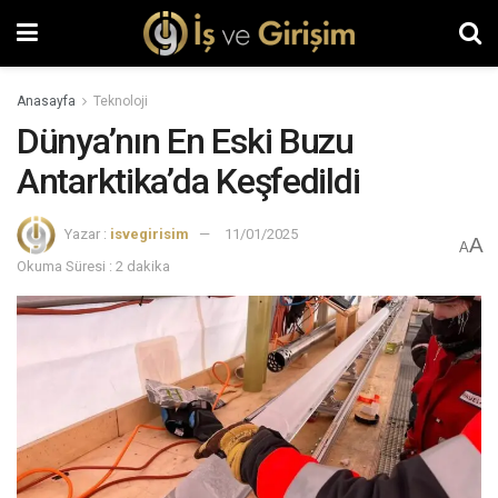
Anasayfa
Teknoloji
Dünya’nın En Eski Buzu
Antarktika’da Keşfedildi
Yazar :
isvegirisim
11/01/2025
A
A
Okuma Süresi : 2 dakika