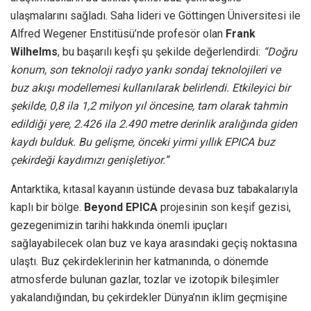
ulaşmalarını sağladı. Saha lideri ve Göttingen Üniversitesi ile
Alfred Wegener Enstitüsü’nde profesör olan
Frank
Wilhelms
, bu başarılı keşfi şu şekilde değerlendirdi:
“Doğru
konum, son teknoloji radyo yankı sondaj teknolojileri ve
buz akışı modellemesi kullanılarak belirlendi. Etkileyici bir
şekilde, 0,8 ila 1,2 milyon yıl öncesine, tam olarak tahmin
edildiği yere, 2.426 ila 2.490 metre derinlik aralığında giden
kaydı bulduk. Bu gelişme, önceki yirmi yıllık EPICA buz
çekirdeği kaydımızı genişletiyor.”
Antarktika, kıtasal kayanın üstünde devasa buz tabakalarıyla
kaplı bir bölge.
Beyond EPICA
projesinin son keşif gezisi,
gezegenimizin tarihi hakkında önemli ipuçları
sağlayabilecek olan buz ve kaya arasındaki geçiş noktasına
ulaştı. Buz çekirdeklerinin her katmanında, o dönemde
atmosferde bulunan gazlar, tozlar ve izotopik bileşimler
yakalandığından, bu çekirdekler Dünya’nın iklim geçmişine