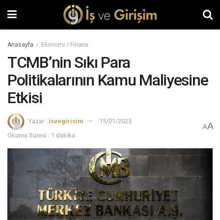
Anasayfa
Ekonomi / Finans
TCMB’nin Sıkı Para
Politikalarının Kamu Maliyesine
Etkisi
Yazar :
isvegirisim
15/01/2025
A
A
Okuma Süresi : 1 dakika