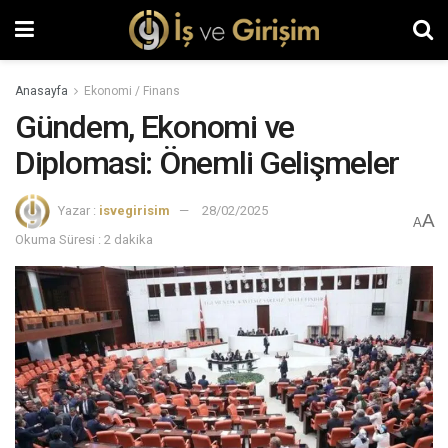
Anasayfa
Ekonomi / Finans
Gündem, Ekonomi ve
Diplomasi: Önemli Gelişmeler
Yazar :
isvegirisim
28/02/2025
A
A
Okuma Süresi : 2 dakika