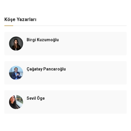
Köşe Yazarları
Birgi Kuzumoğlu
Çağatay Pancaroğlu
Sevil Öge