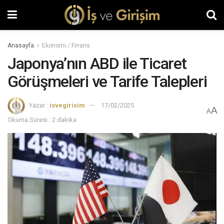
Anasayfa
Ekonomi / Finans
Japonya’nın ABD ile Ticaret
Görüşmeleri ve Tarife Talepleri
Yazar :
isvegirisim
17/02/2025
A
A
Okuma Süresi : 2 dakika