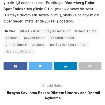
yüzde 1,3
değer kazandı. Bu süreçte
Bloomberg Dolar
Spot Endeksi
’nin
yüzde 0,1
düşmesiyle yatay bir seyir
izlemeye devam etti. Ayrıca, gümüş, platin ve paladyum gibi
diğer değerli metaller de yükseliş gösterdi.
Etiketler :
Altın Fiyatları
değerli metaller
Donald Trump
ekonomi
güvenli liman
jeopolitik riskler
Jim Chalmers
Li Qiang
merkez bankası alımları
ticaret politikaları
Önceki Haber
Ukrayna Savunma Bakanı Rüstem Umerov’dan Önemli
Açıklama