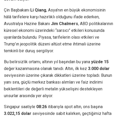
Çin Başbakanı
Li Qiang
, Asya’nın en büyük ekonomisinin
hâlâ tarifelere karşı hazırlıklı olduğunu ifade ederken,
Avustralya Hazine Bakanı
Jim Chalmers
, ABD politikalarının
küresel ekonomi üzerindeki “sarsıcı” etkileri konusunda
uyarılarda bulundu. Piyasa, tarifelerin olası etkileri ve
Trump’ın jeopolitik düzeni altüst etme ihtimali üzerine
temkinli bir duruş sergiliyor.
Bu belirsizlik ortamı, altının yıl başından bu yana
yüzde 15
değer kazanmasına olanak tanıdı. Altın, ilk kez
3.000 dolar
seviyesinin üzerine çıkarak dikkatleri üzerine topladı. Bunun
yanı sıra, güçlü merkez bankası alımları ve faiz indirimi
beklentileri de değerli metalin yükselişini destekleyen
unsurlar arasında yer alıyor.
Singapur saatiyle
08:26
itibarıyla spot altın, ons başına
3.022,15 dolar
seviyesinde sabit kalırken, geçtiğimiz hafta