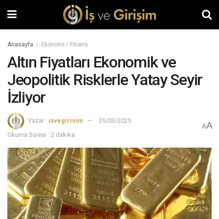
Anasayfa
Ekonomi / Finans
Altın Fiyatları Ekonomik ve
Jeopolitik Risklerle Yatay Seyir
İzliyor
Yazar :
isvegirisim
25/03/2025
A
A
Okuma Süresi : 2 dakika