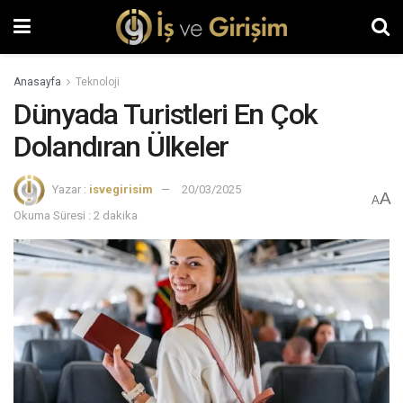
Anasayfa
Teknoloji
Dünyada Turistleri En Çok
Dolandıran Ülkeler
Yazar :
isvegirisim
20/03/2025
A
A
Okuma Süresi : 2 dakika