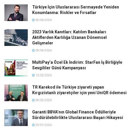
Türkiye İçin Uluslararası Sermayede Yeniden
Konumlanma: Riskler ve Fırsatlar
05/06/2026
2023 Varlık Kanıtları: Katılım Bankaları
Aktiflerden Karlılığa Uzanan Dönemsel
Gelişmeler
09/04/2026
MultiPay’a Özel Ek İndirim: StarFan İş Birliğiyle
Sevgililer Günü Kampanyası
12/02/2026
TR Karekod ile Türkiye ziyareti yapan
Kırgızistanlı ziyaretçiler için yeni UniQR ödemesi
04/02/2026
Garanti BBVA’nın Global Finance Ödülleriyle
Sürdürülebilirlikte Uluslararası Başarı Hikayesi
29/01/2026