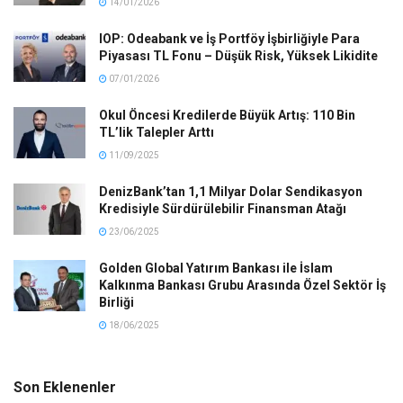
14/01/2026
IOP: Odeabank ve İş Portföy İşbirliğiyle Para
Piyasası TL Fonu – Düşük Risk, Yüksek Likidite
07/01/2026
Okul Öncesi Kredilerde Büyük Artış: 110 Bin
TL’lik Talepler Arttı
11/09/2025
DenizBank’tan 1,1 Milyar Dolar Sendikasyon
Kredisiyle Sürdürülebilir Finansman Atağı
23/06/2025
Golden Global Yatırım Bankası ile İslam
Kalkınma Bankası Grubu Arasında Özel Sektör İş
Birliği
18/06/2025
Son Eklenenler