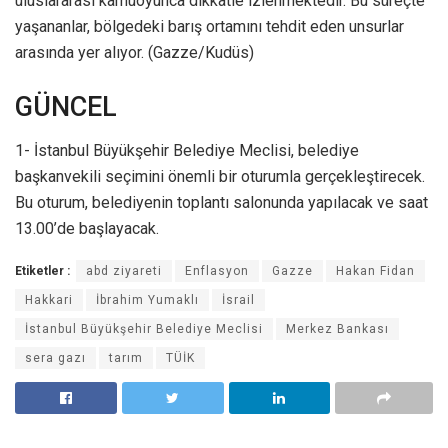
uluslararası kamuoyunca dikkatle izlenmektedir. Bu süreçte
yaşananlar, bölgedeki barış ortamını tehdit eden unsurlar
arasında yer alıyor. (Gazze/Kudüs)
GÜNCEL
1- İstanbul Büyükşehir Belediye Meclisi, belediye
başkanvekili seçimini önemli bir oturumla gerçekleştirecek.
Bu oturum, belediyenin toplantı salonunda yapılacak ve saat
13.00’de başlayacak.
Etiketler :
abd ziyareti
Enflasyon
Gazze
Hakan Fidan
Hakkari
İbrahim Yumaklı
İsrail
İstanbul Büyükşehir Belediye Meclisi
Merkez Bankası
sera gazı
tarım
TÜİK