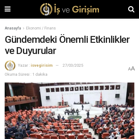
Anasayfa
Ekonomi / Finans
Gündemdeki Önemli Etkinlikler
ve Duyurular
Yazar :
isvegirisim
27/03/2025
A
A
Okuma Süresi : 1 dakika