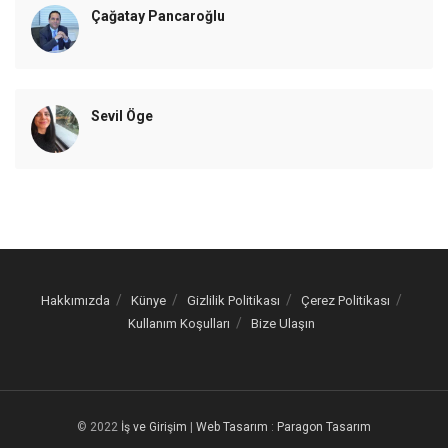
Çağatay Pancaroğlu
Sevil Öge
Hakkımızda
Künye
Gizlilik Politikası
Çerez Politikası
Kullanım Koşulları
Bize Ulaşın
© 2022
İş ve Girişim
|
Web Tasarım
:
Paragon Tasarım