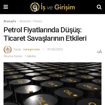
Anasayfa
Ekonomi / Finans
Petrol Fiyatlarında Düşüş:
Ticaret Savaşlarının Etkileri
Yazar :
isvegirisim
07/03/2025
A
A
Okuma Süresi : 1 dakika