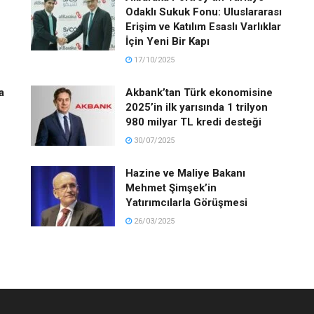
Odaklı Sukuk Fonu: Uluslararası
Erişim ve Katılım Esaslı Varlıklar
İçin Yeni Bir Kapı
17/10/2025
a
Akbank’tan Türk ekonomisine
2025’in ilk yarısında 1 trilyon
980 milyar TL kredi desteği
30/07/2025
Hazine ve Maliye Bakanı
Mehmet Şimşek’in
Yatırımcılarla Görüşmesi
26/03/2025