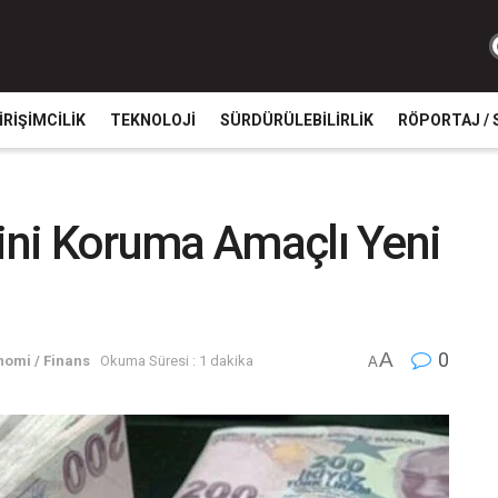
IRIŞIMCILIK
TEKNOLOJI
SÜRDÜRÜLEBILIRLIK
RÖPORTAJ / 
rini Koruma Amaçlı Yeni
A
0
nomi / Finans
Okuma Süresi : 1 dakika
A