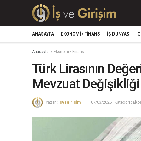
ANASAYFA
EKONOMI / FINANS
İŞ DÜNYASI
G
Anasayfa
Ekonomi / Finans
Türk Lirasının Değe
Mevzuat Değişikliği
Yazar :
isvegirisim
07/03/2025
Kategori :
Eko