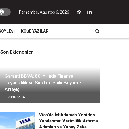
Perşembe, Ağustos 6, 2026
SÖYLEŞI
KÖŞE YAZILARI
Son Eklenenler
Garanti BBVA: 80. Yılında Finansal
Dayanıklılık ve Sürdürülebilir Büyüme
Anlayışı
30/07/2026
Visa’da İstihdamda Yeniden
Yapılanma: Verimlilik Artırma
Adımları ve Yapay Zeka