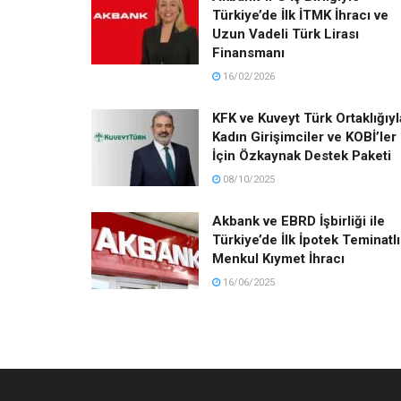
Türkiye’de İlk İTMK İhracı ve
Uzun Vadeli Türk Lirası
Finansmanı
16/02/2026
KFK ve Kuveyt Türk Ortaklığıyl
Kadın Girişimciler ve KOBİ’ler
İçin Özkaynak Destek Paketi
08/10/2025
Akbank ve EBRD İşbirliği ile
Türkiye’de İlk İpotek Teminatlı
Menkul Kıymet İhracı
16/06/2025