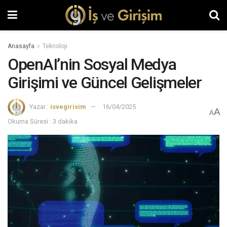
Anasayfa
Teknoloji
OpenAI’nin Sosyal Medya
Girişimi ve Güncel Gelişmeler
Yazar :
isvegirisim
16/04/2025
A
A
Okuma Süresi : 3 dakika