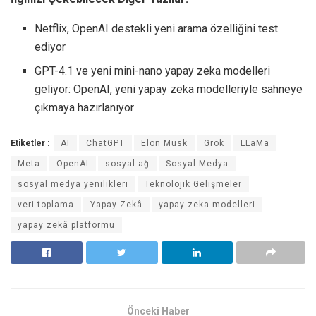
Netflix, OpenAI destekli yeni arama özelliğini test
ediyor
GPT-4.1 ve yeni mini-nano yapay zeka modelleri
geliyor: OpenAI, yeni yapay zeka modelleriyle sahneye
çıkmaya hazırlanıyor
Etiketler :
AI
ChatGPT
Elon Musk
Grok
LLaMa
Meta
OpenAI
sosyal ağ
Sosyal Medya
sosyal medya yenilikleri
Teknolojik Gelişmeler
veri toplama
Yapay Zekâ
yapay zeka modelleri
yapay zekâ platformu
Önceki Haber