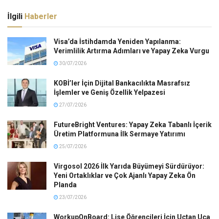
İlgili
Haberler
Visa’da İstihdamda Yeniden Yapılanma:
Verimlilik Artırma Adımları ve Yapay Zeka Vurgu
30/07/2026
KOBİ’ler İçin Dijital Bankacılıkta Masrafsız
İşlemler ve Geniş Özellik Yelpazesi
27/07/2026
FutureBright Ventures: Yapay Zeka Tabanlı İçerik
Üretim Platformuna İlk Sermaye Yatırımı
25/07/2026
Virgosol 2026 İlk Yarıda Büyümeyi Sürdürüyor:
Yeni Ortaklıklar ve Çok Ajanlı Yapay Zeka Ön
Planda
23/07/2026
WorkupOnBoard: Lise Öğrencileri İçin Uçtan Uca