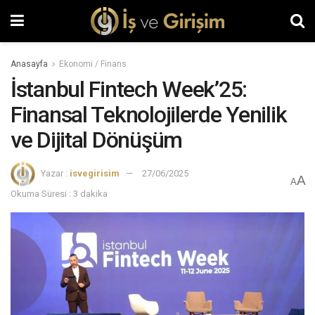
Anasayfa
Ekonomi / Finans
İstanbul Fintech Week’25:
Finansal Teknolojilerde Yenilik
ve Dijital Dönüşüm
Yazar :
isvegirisim
27/06/2025
A
A
Okuma Süresi : 3 dakika