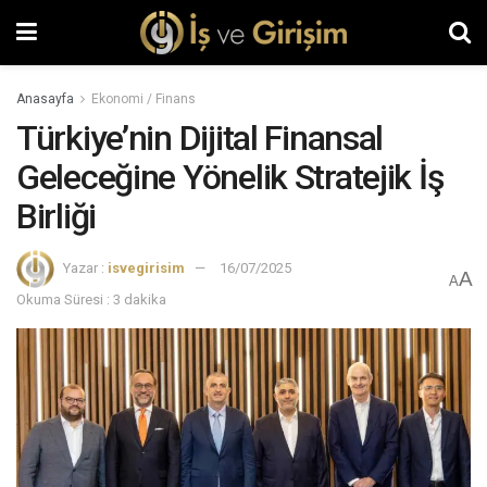
Anasayfa
Ekonomi / Finans
Türkiye’nin Dijital Finansal
Geleceğine Yönelik Stratejik İş
Birliği
Yazar :
isvegirisim
16/07/2025
A
A
Okuma Süresi : 3 dakika