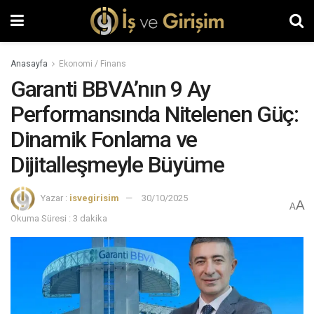
Anasayfa
Ekonomi / Finans
Garanti BBVA’nın 9 Ay
Performansında Nitelenen Güç:
Dinamik Fonlama ve
Dijitalleşmeyle Büyüme
Yazar :
isvegirisim
30/10/2025
A
A
Okuma Süresi : 3 dakika