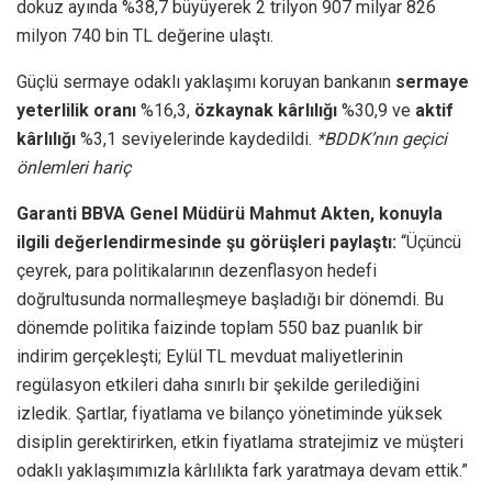
dokuz ayında %38,7 büyüyerek 2 trilyon 907 milyar 826
milyon 740 bin TL değerine ulaştı.
Güçlü sermaye odaklı yaklaşımı koruyan bankanın
sermaye
yeterlilik oranı
%16,3,
özkaynak kârlılığı
%30,9 ve
aktif
kârlılığı
%3,1 seviyelerinde kaydedildi.
*BDDK’nın geçici
önlemleri hariç
Garanti BBVA Genel Müdürü Mahmut Akten, konuyla
ilgili değerlendirmesinde şu görüşleri paylaştı:
“Üçüncü
çeyrek, para politikalarının dezenflasyon hedefi
doğrultusunda normalleşmeye başladığı bir dönemdi. Bu
dönemde politika faizinde toplam 550 baz puanlık bir
indirim gerçekleşti; Eylül TL mevduat maliyetlerinin
regülasyon etkileri daha sınırlı bir şekilde gerilediğini
izledik. Şartlar, fiyatlama ve bilanço yönetiminde yüksek
disiplin gerektirirken, etkin fiyatlama stratejimiz ve müşteri
odaklı yaklaşımımızla kârlılıkta fark yaratmaya devam ettik.”