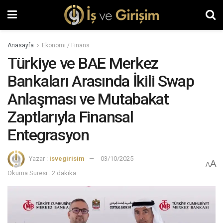
Anasayfa
Ekonomi / Finans
Türkiye ve BAE Merkez
Bankaları Arasında İkili Swap
Anlaşması ve Mutabakat
Zaptlarıyla Finansal
Entegrasyon
Yazar :
isvegirisim
03/10/2025
A
A
Okuma Süresi : 2 dakika