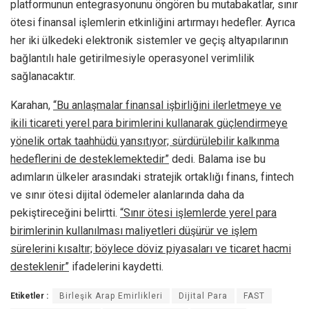
platformunun entegrasyonunu öngören bu mutabakatlar, sınır
ötesi finansal işlemlerin etkinliğini artırmayı hedefler. Ayrıca
her iki ülkedeki elektronik sistemler ve geçiş altyapılarının
bağlantılı hale getirilmesiyle operasyonel verimlilik
sağlanacaktır.
Karahan,
“Bu anlaşmalar finansal işbirliğini ilerletmeye ve
ikili ticareti yerel para birimlerini kullanarak güçlendirmeye
yönelik ortak taahhüdü yansıtıyor; sürdürülebilir kalkınma
hedeflerini de desteklemektedir”
dedi. Balama ise bu
adımların ülkeler arasındaki stratejik ortaklığı finans, fintech
ve sınır ötesi dijital ödemeler alanlarında daha da
pekiştireceğini belirtti.
“Sınır ötesi işlemlerde yerel para
birimlerinin kullanılması maliyetleri düşürür ve işlem
sürelerini kısaltır; böylece döviz piyasaları ve ticaret hacmi
desteklenir”
ifadelerini kaydetti.
Etiketler :
Birleşik Arap Emirlikleri
Dijital Para
FAST