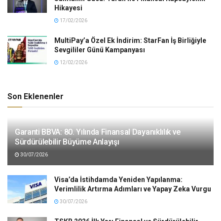
Hikayesi
17/02/2026
MultiPay’a Özel Ek İndirim: StarFan İş Birliğiyle
Sevgililer Günü Kampanyası
12/02/2026
Son Eklenenler
Garanti BBVA: 80. Yılında Finansal Dayanıklılık ve
Sürdürülebilir Büyüme Anlayışı
30/07/2026
Visa’da İstihdamda Yeniden Yapılanma:
Verimlilik Artırma Adımları ve Yapay Zeka Vurgu
30/07/2026