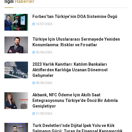
İlgili
Haberler
Forbes’tan Türkiye’nin DOA Sistemine Övgü
15/07/2026
Türkiye İçin Uluslararası Sermayede Yeniden
Konumlanma: Riskler ve Fırsatlar
05/06/2026
2023 Varlık Kanıtları: Katılım Bankaları
Aktiflerden Karlılığa Uzanan Dönemsel
Gelişmeler
09/04/2026
Akbank, NFC Ödeme İçin Akıllı Saat
Entegrasyonunu Türkiye’de Öncü Bir Adımla
Genişletiyor
31/03/2026
Turk Devletleri’nde Dijital İpek Yolu ve Kök
Salmanın Gücü: Turan ile Finansal Kapsayıcılık