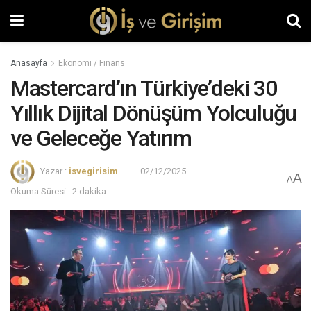
Anasayfa
Ekonomi / Finans
Mastercard’ın Türkiye’deki 30
Yıllık Dijital Dönüşüm Yolculuğu
ve Geleceğe Yatırım
Yazar :
isvegirisim
02/12/2025
A
A
Okuma Süresi : 2 dakika