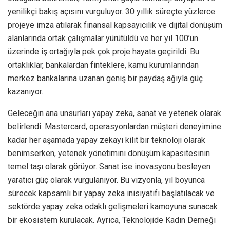
yenilikçi bakış açısını vurguluyor. 30 yıllık süreçte yüzlerce
projeye imza atılarak finansal kapsayıcılık ve dijital dönüşüm
alanlarında ortak çalışmalar yürütüldü ve her yıl 100’ün
üzerinde iş ortağıyla pek çok proje hayata geçirildi. Bu
ortaklıklar, bankalardan finteklere, kamu kurumlarından
merkez bankalarına uzanan geniş bir paydaş ağıyla güç
kazanıyor.
Geleceğin ana unsurları yapay zeka, sanat ve yetenek olarak
belirlendi
. Mastercard, operasyonlardan müşteri deneyimine
kadar her aşamada yapay zekayı kilit bir teknoloji olarak
benimserken, yetenek yönetimini dönüşüm kapasitesinin
temel taşı olarak görüyor. Sanat ise inovasyonu besleyen
yaratıcı güç olarak vurgulanıyor. Bu vizyonla, yıl boyunca
sürecek kapsamlı bir yapay zeka inisiyatifi başlatılacak ve
sektörde yapay zeka odaklı gelişmeleri kamoyuna sunacak
bir ekosistem kurulacak. Ayrıca, Teknolojide Kadın Derneği