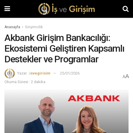
Anasayfa
Girişimcilik
Akbank Girişim Bankacılığı:
Ekosistemi Geliştiren Kapsamlı
Destekler ve Programlar
Yazar :
isvegirisim
25/01/2026
A
A
Okuma Süresi : 2 dakika