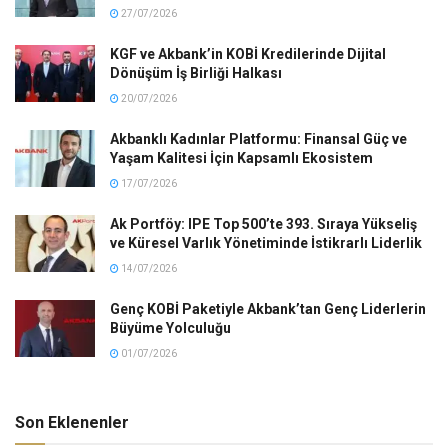
27/07/2026
KGF ve Akbank’in KOBİ Kredilerinde Dijital
Dönüşüm İş Birliği Halkası
20/07/2026
Akbanklı Kadınlar Platformu: Finansal Güç ve
Yaşam Kalitesi İçin Kapsamlı Ekosistem
17/07/2026
Ak Portföy: IPE Top 500’te 393. Sıraya Yükseliş
ve Küresel Varlık Yönetiminde İstikrarlı Liderlik
14/07/2026
Genç KOBİ Paketiyle Akbank’tan Genç Liderlerin
Büyüme Yolculuğu
01/07/2026
Son Eklenenler