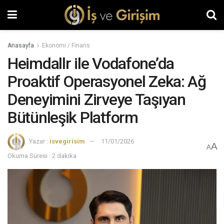
Anasayfa
Ekonomi / Finans
Heimdallr ile Vodafone’da
Proaktif Operasyonel Zeka: Ağ
Deneyimini Zirveye Taşıyan
Bütünleşik Platform
Yazar :
isvegirisim
11/01/2026
A
A
Okuma Süresi : 2 dakika