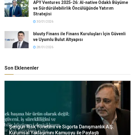
APY Ventures 2025-26: AI-native Odaklı Büyüme
ve Sürdürülebilirlik Öncülüğünde Yatırım
Stratejisi
30/01/2026
bluuty Finans ile Finans Kuruluşları İçin Güvenli
ve Uyumlu Bulut Altyapısı
28/01/2026
Son Eklenenler
Şengün Risk Yönetimi ve Sigorta Danışmanlık A.Ş.
Kurumsal Yaklaşımını Kamuoyu ile Paylaştı