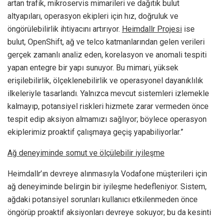
artan trafik, mikroservis mimarileri ve dağıtık bulut
altyapıları, operasyon ekipleri için hız, doğruluk ve
öngörülebilirlik ihtiyacını artırıyor.
Heimdallr Projesi
ise
bulut, OpenShift, ağ ve telco katmanlarından gelen verileri
gerçek zamanlı analiz eden, korelasyon ve anomali tespiti
yapan entegre bir yapı sunuyor. Bu mimari, yüksek
erişilebilirlik, ölçeklenebilirlik ve operasyonel dayanıklılık
ilkeleriyle tasarlandı. Yalnızca mevcut sistemleri izlemekle
kalmayıp, potansiyel riskleri hizmete zarar vermeden önce
tespit edip aksiyon almamızı sağlıyor; böylece operasyon
ekiplerimiz proaktif çalışmaya geçiş yapabiliyorlar.”
Ağ deneyiminde somut ve ölçülebilir iyileşme
Heimdallr’ın devreye alınmasıyla Vodafone müşterileri için
ağ deneyiminde belirgin bir iyileşme hedefleniyor. Sistem,
ağdaki potansiyel sorunları kullanıcı etkilenmeden önce
öngörüp proaktif aksiyonları devreye sokuyor; bu da kesinti