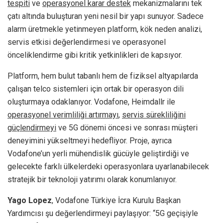
tespiti
ve
operasyonel karar destek
mekanizmalarını tek
çatı altında buluşturan yeni nesil bir yapı sunuyor. Sadece
alarm üretmekle yetinmeyen platform, kök neden analizi,
servis etkisi değerlendirmesi ve operasyonel
önceliklendirme gibi kritik yetkinlikleri de kapsıyor.
Platform, hem bulut tabanlı hem de fiziksel altyapılarda
çalışan telco sistemleri için ortak bir operasyon dili
oluşturmaya odaklanıyor. Vodafone, Heimdallr ile
operasyonel verimliliği artırmayı
,
servis sürekliliğini
güçlendirmeyi
ve 5G dönemi öncesi ve sonrası müşteri
deneyimini yükseltmeyi hedefliyor. Proje, ayrıca
Vodafone’un yerli mühendislik gücüyle geliştirdiği ve
gelecekte farklı ülkelerdeki operasyonlara uyarlanabilecek
stratejik bir teknoloji yatırımı olarak konumlanıyor.
Yago Lopez
, Vodafone Türkiye İcra Kurulu Başkan
Yardımcısı şu değerlendirmeyi paylaşıyor: “5G geçişiyle