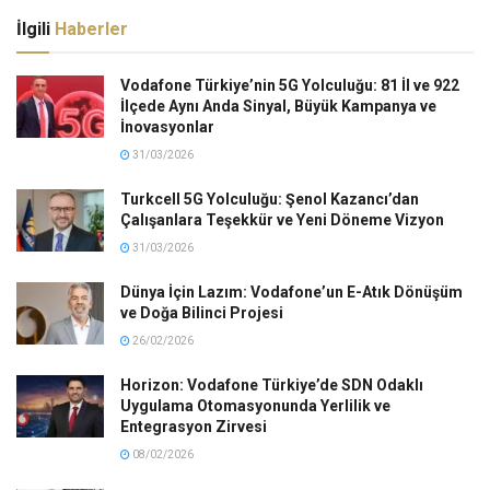
İlgili
Haberler
Vodafone Türkiye’nin 5G Yolculuğu: 81 İl ve 922
İlçede Aynı Anda Sinyal, Büyük Kampanya ve
İnovasyonlar
31/03/2026
Turkcell 5G Yolculuğu: Şenol Kazancı’dan
Çalışanlara Teşekkür ve Yeni Döneme Vizyon
31/03/2026
Dünya İçin Lazım: Vodafone’un E-Atık Dönüşüm
ve Doğa Bilinci Projesi
26/02/2026
Horizon: Vodafone Türkiye’de SDN Odaklı
Uygulama Otomasyonunda Yerlilik ve
Entegrasyon Zirvesi
08/02/2026