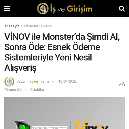
Anasayfa
Ekonomi / Finans
VİNOV ile Monster’da Şimdi Al,
Sonra Öde: Esnek Ödeme
Sistemleriyle Yeni Nesil
Alışveriş
Yazar :
isvegirisim
19/01/2026
A
A
Okuma Süresi : 2 dakika