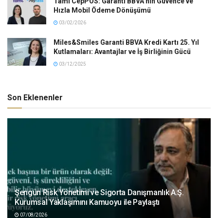
Tami CepPOS: Garanti BBVA’nın Güvence ve
Hızla Mobil Ödeme Dönüşümü
03/02/2026
Miles&Smiles Garanti BBVA Kredi Kartı 25. Yıl
Kutlamaları: Avantajlar ve İş Birliğinin Gücü
03/12/2025
Son Eklenenler
Şengün Risk Yönetimi ve Sigorta Danışmanlık A.Ş.
Kurumsal Yaklaşımını Kamuoyu ile Paylaştı
07/08/2026