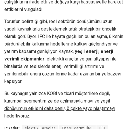
çalıştıklarını ifade etti ve doğaya karşı hassasiyetle hareket
ettiklerini vurguladı.
Torun’un belirttiği gibi, reel sektörün dönüşümünü uzun
vadeli kaynaklarla desteklemek artık stratejik bir öncelik
olarak görülüyor. IFC ile hayata geçirilen bu anlaşma, ülkenin
sürdürülebilir kalkınma hedeflerine katkıyı güçlendiyor ve
yatırım kapsamı genişliyor. Kaynak,
yeşil enerji
,
enerji
verimli ekipmanlar
, elektrikli araçlar ve şarj altyapısı ile
binalarda ve tesislerde enerji verimliliği artırımı ve
yenilenebilir enerji çözümlerine kadar uzanan bir yelpazeyi
kapsıyor.
Bu kaynağın yalnızca KOBİ ve ticari müşterilere değil,
kurumsal segmentimize de açılmasıyla
mavi ve yeşil
dönüşümün etkisini daha geniş ölçekte yaygınlaştırmayı
hedefliyoruz.
Etiketler :
elektrikli araçlar
Enerji Verimliliği
IFC