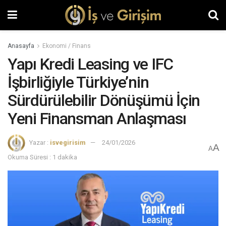
Anasayfa
Ekonomi / Finans
Yapı Kredi Leasing ve IFC
İşbirliğiyle Türkiye’nin
Sürdürülebilir Dönüşümü İçin
Yeni Finansman Anlaşması
Yazar :
isvegirisim
24/01/2026
A
A
Okuma Süresi : 1 dakika