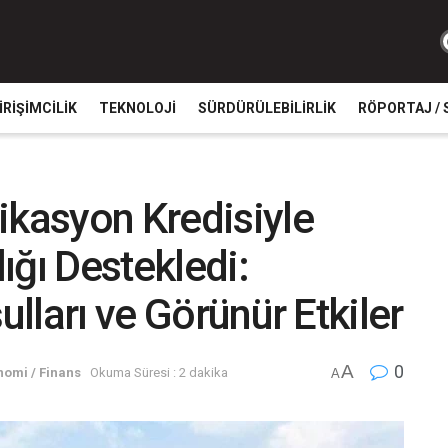
IRIŞIMCILIK
TEKNOLOJI
SÜRDÜRÜLEBILIRLIK
RÖPORTAJ / 
ikasyon Kredisiyle
ığı Destekledi:
ulları ve Görünür Etkiler
A
0
nomi / Finans
Okuma Süresi : 2 dakika
A