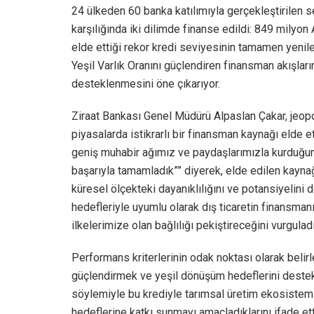
24 ülkeden 60 banka katılımıyla gerçekleştirilen 
karşılığında iki dilimde finanse edildi: 849 milyon
elde ettiği rekor kredi seviyesinin tamamen yenile
Yeşil Varlık Oranını güçlendiren finansman akışlarını
desteklenmesini öne çıkarıyor.
Ziraat Bankası Genel Müdürü Alpaslan Çakar, jeopol
piyasalarda istikrarlı bir finansman kaynağı elde 
geniş muhabir ağımız ve paydaşlarımızla kurduğu
başarıyla tamamladık”” diyerek, elde edilen kayna
küresel ölçekteki dayanıklılığını ve potansiyelini de 
hedefleriyle uyumlu olarak dış ticaretin finansmanı
ilkelerimize olan bağlılığı pekiştireceğini vurguladı
Performans kriterlerinin odak noktası olarak belirl
güçlendirmek ve yeşil dönüşüm hedeflerini destek
söylemiyle bu krediyle tarımsal üretim ekosistemi
hedeflerine katkı sunmayı amaçladıklarını ifade e