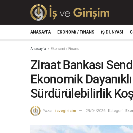
ANASAYFA
EKONOMI / FINANS
İŞ DÜNYASI
G
Anasayfa
Ekonomi / Finans
Ziraat Bankası Send
Ekonomik Dayanıklıl
Sürdürülebilirlik Koş
Yazar :
isvegirisim
29/04/2026
Kategori :
Eko