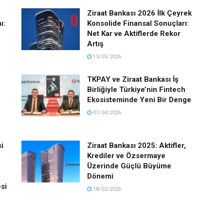
Ziraat Bankası 2026 İlk Çeyrek
ı:
Konsolide Finansal Sonuçları:
Net Kar ve Aktiflerde Rekor
Artış
13/05/2026
TKPAY ve Ziraat Bankası İş
Birliğiyle Türkiye’nin Fintech
Ekosisteminde Yeni Bir Denge
07/04/2026
i
Ziraat Bankası 2025: Aktifler,
Krediler ve Özsermaye
Üzerinde Güçlü Büyüme
Dönemi
si
18/02/2026