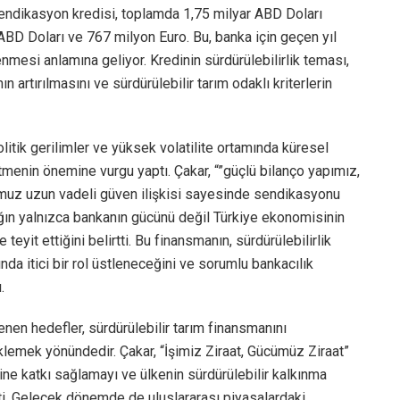
sendikasyon kredisi, toplamda 1,75 milyar ABD Doları
 ABD Doları ve 767 milyon Euro. Bu, banka için geçen yıl
nmesi anlamına geliyor. Kredinin sürdürülebilirlik teması,
n artırılmasını ve sürdürülebilir tarım odaklı kriterlerin
itik gerilimler ve yüksek volatilite ortamında küresel
etmenin önemine vurgu yaptı. Çakar, “”güçlü bilanço yapımız,
muz uzun vadeli güven ilişkisi sayesinde sendikasyonu
ğın yalnızca bankanın gücünü değil Türkiye ekonomisinin
teyit ettiğini belirtti. Bu finansmanın, sürdürülebilirlik
nda itici bir rol üstleneceğini ve sorumlu bankacılık
.
enen hedefler, sürdürülebilir tarım finansmanını
lemek yönündedir. Çakar, “İşimiz Ziraat, Gücümüz Ziraat”
ne katkı sağlamayı ve ülkenin sürdürülebilir kalkınma
tti. Gelecek dönemde de uluslararası piyasalardaki