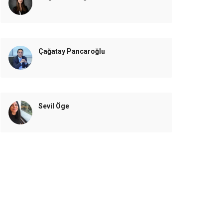
Çağatay Pancaroğlu
Sevil Öge