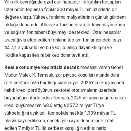
Yılın ilk çeyreğinde özel cari hesaplar ile katılım hesapları
üzerinden toplanan fonlar 300 milyar TL’nin üzerinde bir
değere ulaştı. Yüksek fonlama maliyetlerinin günlük gündem
olduğu dönemde, Albaraka Türk’ün stratejik kaynak yönetimi
ve sağlam fon tabanı büyümeyi destekledi. Özel hesaplar
aracılığıyla elde edilen fonların toplam fonlar içindeki payı
%52,4’e yükseldi ve bu yapı, bilanço dayanıklılığını ve
likidite kapasitesini bir kez daha teyit etti.
Reel ekonomiye kesintisiz destek
mesajını veren Genel
Müdür Malek K. Temsah, zor piyasa koşulları altında dahi
reel sektöre olan bağlılığı sürdürüyor. 2026’nın ilk üç ayında
nakdi kredi portföyünün sektörel ortalamaların üzerinde
büyüdüğünü ifade eden Temsah, 2025 yıl sonuna göre nakdi
kredi büyümesinin %8,6 artışla 257,2 milyar TL’ye
yükseldiğini açıkladı. Konsolide net kâr 1,339 milyar TL
olarak kaydedilirken, önceki yılın aynı döneminde iptal
edilen 7 milyar TL’lik serbest karşılığın etkisi hariç