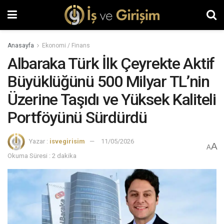
Anasayfa
Ekonomi / Finans
Albaraka Türk İlk Çeyrekte Aktif
Büyüklüğünü 500 Milyar TL’nin
Üzerine Taşıdı ve Yüksek Kaliteli
Portföyünü Sürdürdü
Yazar :
isvegirisim
11/05/2026
A
A
Okuma Süresi : 2 dakika