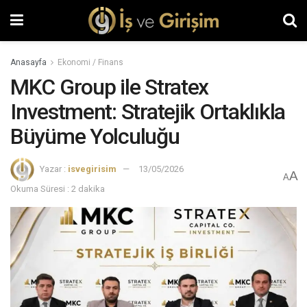
Anasayfa
Ekonomi / Finans
MKC Group ile Stratex
Investment: Stratejik Ortaklıkla
Büyüme Yolculuğu
Yazar :
isvegirisim
13/05/2026
A
A
Okuma Süresi : 2 dakika