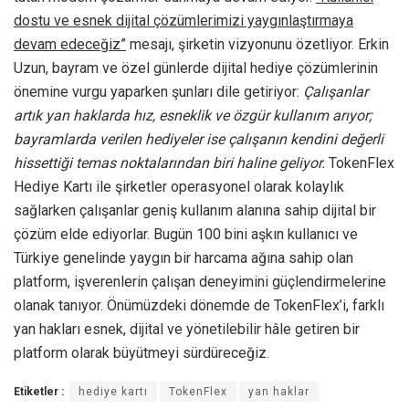
dostu ve esnek dijital çözümlerimizi yaygınlaştırmaya
devam edeceğiz”
mesajı, şirketin vizyonunu özetliyor. Erkin
Uzun, bayram ve özel günlerde dijital hediye çözümlerinin
önemine vurgu yaparken şunları dile getiriyor:
Çalışanlar
artık yan haklarda hız, esneklik ve özgür kullanım arıyor;
bayramlarda verilen hediyeler ise çalışanın kendini değerli
hissettiği temas noktalarından biri haline geliyor.
TokenFlex
Hediye Kartı ile şirketler operasyonel olarak kolaylık
sağlarken çalışanlar geniş kullanım alanına sahip dijital bir
çözüm elde ediyorlar. Bugün 100 bini aşkın kullanıcı ve
Türkiye genelinde yaygın bir harcama ağına sahip olan
platform, işverenlerin çalışan deneyimini güçlendirmelerine
olanak tanıyor. Önümüzdeki dönemde de TokenFlex’i, farklı
yan hakları esnek, dijital ve yönetilebilir hâle getiren bir
platform olarak büyütmeyi sürdüreceğiz.
Etiketler :
hediye kartı
TokenFlex
yan haklar