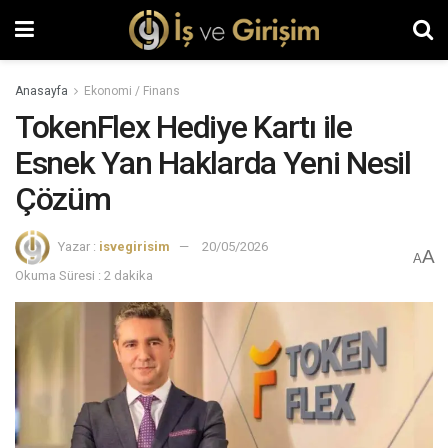
Anasayfa
Ekonomi / Finans
TokenFlex Hediye Kartı ile
Esnek Yan Haklarda Yeni Nesil
Çözüm
Yazar :
isvegirisim
20/05/2026
A
A
Okuma Süresi : 2 dakika