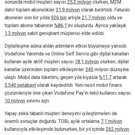
sonunda mobil müşteri sayısı
25,2 milyon
olurken, M2M
dahil toplam abonelikler
31,9 milyon
olarak belirtildi. Faturalı
aboneler son bir yılda
926 bin
artışla
21,7 milyon
oldu ve
toplam abone tabanının
%86,1
’ini oluşturdu. Ayrıca yaklaşık
1,3 milyon
sabit genişbant müşterisi elde edildi.
Dijitalleşme adına atılan adımların etkisi büyümeye yansıdı.
Vodafone Yanımda ve Online Self Servis gibi dijital kanalları
kullanan aylık aktif müşteri sayısı
18,1 milyon
olurken, dijital
kanallar üzerinden toplam etkileşimler
345
milyon düzeyine
ulaştı. Mobil data tüketimi, geçen yıla kıyasla
%11,7
artarak
5.540 petabayt
olarak kaydedildi. Yeni nesil mobil finans
çözümleriyle öne çıkan Vodafone Pay’in tekil kullanıcı sayısı
10 milyon
sınırını aştı.
Yapay zekâ tabanlı müşteri deneyimi iyileştirmeleri de
önemli sonuçlar doğurdu. TOBi, aylık ortalama
7,1 milyon
kullanıcıyla etkileşimde bulunurken, bir yıl içinde
262 milyon