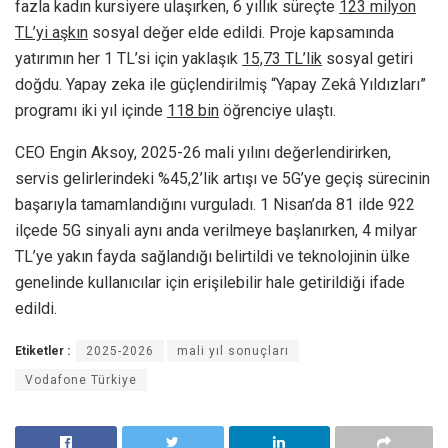
fazla kadın kursiyere ulaşırken, 6 yıllık süreçte
123 milyon
TL’yi aşkın
sosyal değer elde edildi. Proje kapsamında
yatırımın her 1 TL’si için yaklaşık
15,73 TL’lik
sosyal getiri
doğdu. Yapay zeka ile güçlendirilmiş “Yapay Zekâ Yıldızları”
programı iki yıl içinde
118 bin
öğrenciye ulaştı.
CEO Engin Aksoy, 2025-26 mali yılını değerlendirirken,
servis gelirlerindeki %45,2’lik artışı ve 5G’ye geçiş sürecinin
başarıyla tamamlandığını vurguladı. 1 Nisan’da 81 ilde 922
ilçede 5G sinyali aynı anda verilmeye başlanırken, 4 milyar
TL’ye yakın fayda sağlandığı belirtildi ve teknolojinin ülke
genelinde kullanıcılar için erişilebilir hale getirildiği ifade
edildi.
Etiketler :
2025-2026
mali yıl sonuçları
Vodafone Türkiye