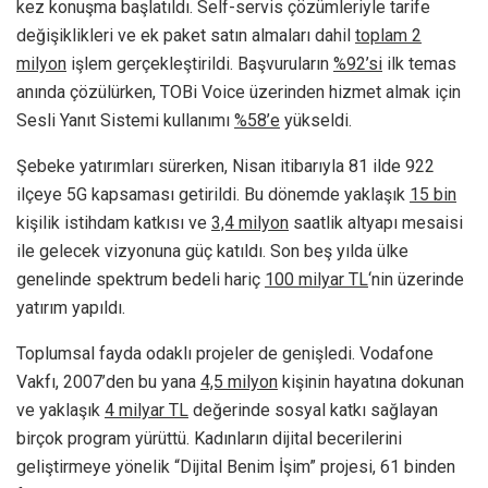
kez konuşma başlatıldı. Self-servis çözümleriyle tarife
değişiklikleri ve ek paket satın almaları dahil
toplam 2
milyon
işlem gerçekleştirildi. Başvuruların
%92’si
ilk temas
anında çözülürken, TOBi Voice üzerinden hizmet almak için
Sesli Yanıt Sistemi kullanımı
%58’e
yükseldi.
Şebeke yatırımları sürerken, Nisan itibarıyla 81 ilde 922
ilçeye 5G kapsaması getirildi. Bu dönemde yaklaşık
15 bin
kişilik istihdam katkısı ve
3,4 milyon
saatlik altyapı mesaisi
ile gelecek vizyonuna güç katıldı. Son beş yılda ülke
genelinde spektrum bedeli hariç
100 milyar TL
‘nin üzerinde
yatırım yapıldı.
Toplumsal fayda odaklı projeler de genişledi. Vodafone
Vakfı, 2007’den bu yana
4,5 milyon
kişinin hayatına dokunan
ve yaklaşık
4 milyar TL
değerinde sosyal katkı sağlayan
birçok program yürüttü. Kadınların dijital becerilerini
geliştirmeye yönelik “Dijital Benim İşim” projesi, 61 binden