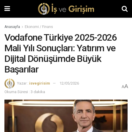
Anasayfa
Ekonomi / Finans
Vodafone Türkiye 2025-2026
Mali Yılı Sonuçları: Yatırım ve
Dijital Dönüşümde Büyük
Başarılar
Yazar :
isvegirisim
12/05/2026
A
A
Okuma Süresi : 3 dakika