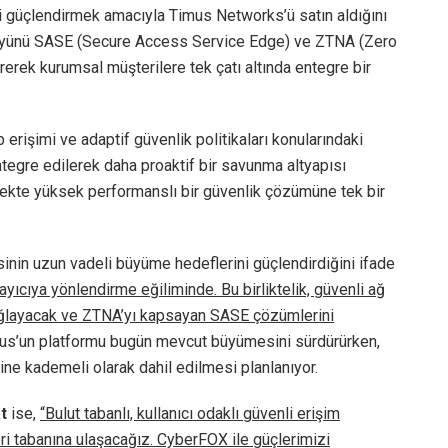
i güçlendirmek amacıyla Timus Networks’ü satın aldığını
öyünü SASE (Secure Access Service Edge) ve ZTNA (Zero
rerek kurumsal müşterilere tek çatı altında entegre bir
erişimi ve adaptif güvenlik politikaları konularındaki
tegre edilerek daha proaktif bir savunma altyapısı
ölçekte yüksek performanslı bir güvenlik çözümüne tek bir
inin uzun vadeli büyüme hedeflerini güçlendirdiğini ifade
yıcıya yönlendirme eğiliminde. Bu birliktelik, güvenli ağ
sağlayacak ve ZTNA’yı kapsayan SASE çözümlerini
s’un platformu bugün mevcut büyümesini sürdürürken,
e kademeli olarak dahil edilmesi planlanıyor.
t
ise,
“Bulut tabanlı, kullanıcı odaklı güvenli erişim
i tabanına ulaşacağız. CyberFOX ile güçlerimizi