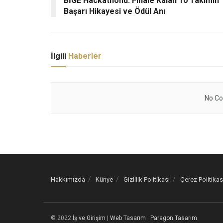
BİGE Hackathonu: Finale Kalan 10 Takımın
Başarı Hikayesi ve Ödül Anı
İlgili
Haberler
No Co
Hakkımızda
Künye
Gizlilik Politikası
Çerez Politikas
© 2022
İş ve Girişim
|
Web Tasarım
:
Paragon Tasarım