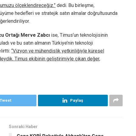
mumuzu ölçeklendireceğiz.”
dedi. Bu birleşme,
üyüme hedefleri ve stratejik satın almalar doğrultusunda
ğerlendiriliyor.
cu Ortağı Merve Zabcı
ise, Timus’un teknolojisinin
adı ve bu satın almanın Türkiye’nin teknoloji
irtti:
“Vizyon ve mühendislik yetkinliğiyle küresel
eydik. Timus ekibinin geliştirimiyle çıkan değer,
Tweet
Paylaş
Sonraki Haber