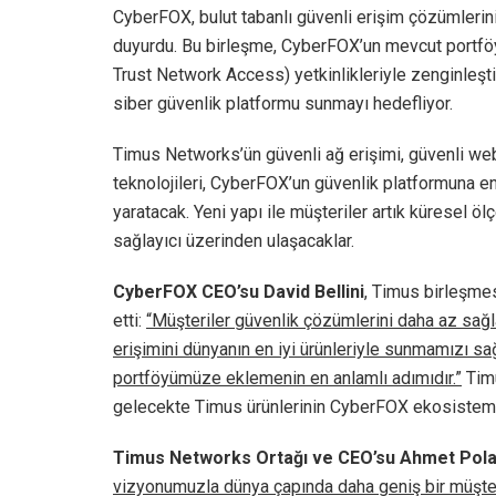
CyberFOX, bulut tabanlı güvenli erişim çözümlerin
duyurdu. Bu birleşme, CyberFOX’un mevcut portf
Trust Network Access) yetkinlikleriyle zenginleşti
siber güvenlik platformu sunmayı hedefliyor.
Timus Networks’ün güvenli ağ erişimi, güvenli web 
teknolojileri, CyberFOX’un güvenlik platformuna en
yaratacak. Yeni yapı ile müşteriler artık küresel 
sağlayıcı üzerinden ulaşacaklar.
CyberFOX CEO’su David Bellini
, Timus birleşmes
etti:
“Müşteriler güvenlik çözümlerini daha az sağla
erişimini dünyanın en iyi ürünleriyle sunmamızı 
portföyümüze eklemenin en anlamlı adımıdır.”
Timu
gelecekte Timus ürünlerinin CyberFOX ekosistemin
Timus Networks Ortağı ve CEO’su Ahmet Pola
vizyonumuzla dünya çapında daha geniş bir müşter