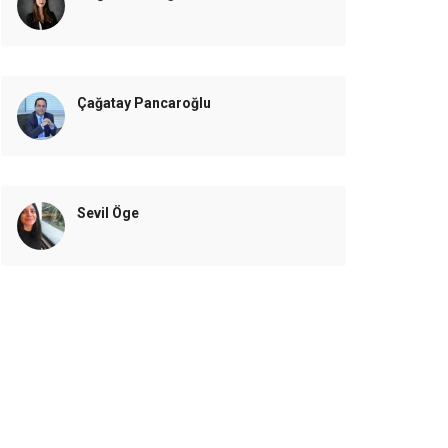
Çağatay Pancaroğlu
Sevil Öge