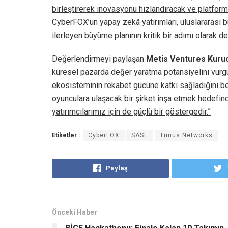
birleştirerek inovasyonu hızlandıracak ve platfor
CyberFOX’un yapay zekâ yatırımları, uluslararası b
ilerleyen büyüme planının kritik bir adımı olarak de
Değerlendirmeyi paylaşan
Metis Ventures Kuru
küresel pazarda değer yaratma potansiyelini vurgul
ekosisteminin rekabet gücüne katkı sağladığını bel
oyunculara ulaşacak bir şirket inşa etmek hedefind
yatırımcılarımız için de güçlü bir göstergedir.”
Etiketler :
CyberFOX
SASE
Timus Networks
Paylaş
Önceki Haber