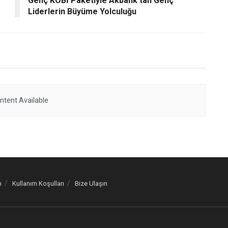
Genç KOBİ Paketiyle Akbank’tan Genç
Liderlerin Büyüme Yolculuğu
ntent Available
ı
Kullanım Koşulları
Bize Ulaşın