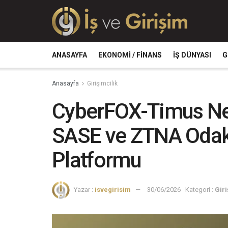
ANASAYFA
EKONOMI / FINANS
İŞ DÜNYASI
G
Anasayfa
Girişimcilik
CyberFOX-Timus Net
SASE ve ZTNA Odakl
Platformu
Yazar :
isvegirisim
30/06/2026
Kategori :
Giri