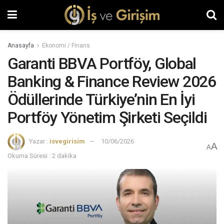
Anasayfa
Ekonomi / Finans
Garanti BBVA Portföy, Global
Banking & Finance Review 2026
Ödüllerinde Türkiye’nin En İyi
Portföy Yönetim Şirketi Seçildi
Yazar :
isvegirisim
10/06/2026
A
A
Okuma Süresi : 2 dakika