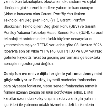
yarı iletken teknolojileri, blockchain ekosistemi ve dijital
dönüşüm gibi küresel trendlere yatırım imkanı sunuyor.
Şirketin kurucusu olan Garanti Portföy Yarı İletken
Teknolojileri Değişken Fonu (YIT), Garanti Portföy
Blockchain Teknolojileri Değişken Fonu (GBV) ve Garanti
Portföy Yabancı Teknoloji Hisse Senedi Fonu (GUH), küresel
teknoloji ekosistemindeki farklı büyüme senaryolarını
yatırımcılara taşıyor. TEFAS verilerine göre 08 Haziran 2026
itibarıyla son bir yılda YIT %146, GUH %103 ve GBV %93’lük
getiriler kaydetti; fakat bu geçmiş performans gelecekteki
sonuçların göstergesi değildir.
Geniş fon evreni ve dijital erişimle yatırımcı deneyimini
güçlendiriyoruz
Portföy, kıymetli madenler fonlarından
para piyasası fonlarına, hisse senedi fonlarından tematik
fonlara uzanan zengin bir ürün portföyüne sahip. Dijital
kanallar üzerinden kolay erişim, sade ve anlaşılır yatırım
içerikleri ile yatırımcı odaklı hizmet modeli, birikimlerin