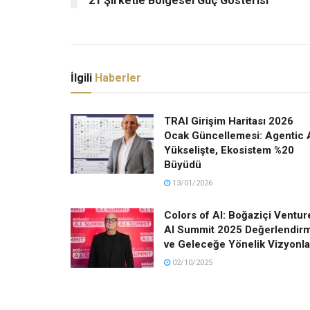
21 Şirketle Bölgesel Güç Gösterisi
İlgili
Haberler
TRAI Girişim Haritası 2026
Ocak Güncellemesi: Agentic 
Yükselişte, Ekosistem %20
Büyüdü
13/01/2026
Colors of AI: Boğaziçi Ventur
AI Summit 2025 Değerlendir
ve Geleceğe Yönelik Vizyonla
02/10/2025