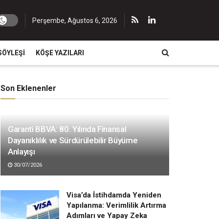
Perşembe, Ağustos 6, 2026
SÖYLEŞI
KÖŞE YAZILARI
Son Eklenenler
Garanti BBVA: 80. Yılında Finansal
Dayanıklılık ve Sürdürülebilir Büyüme
Anlayışı
30/07/2026
Visa’da İstihdamda Yeniden
Yapılanma: Verimlilik Artırma
Adımları ve Yapay Zeka