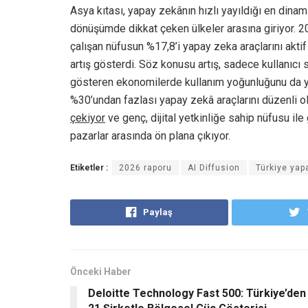
Asya kıtası, yapay zekânın hızlı yayıldığı en dina
dönüşümde dikkat çeken ülkeler arasına giriyor. 
çalışan nüfusun %17,8’i yapay zeka araçlarını aktif
artış gösterdi. Söz konusu artış, sadece kullanıc
gösteren ekonomilerde kullanım yoğunluğunu da yü
%30’undan fazlası yapay zekâ araçlarını düzenli ol
çekiyor
ve genç, dijital yetkinliğe sahip nüfusu il
pazarlar arasında ön plana çıkıyor.
Etiketler :
2026 raporu
AI Diffusion
Türkiye yap
Paylaş
Önceki Haber
Deloitte Technology Fast 500: Türkiye’den