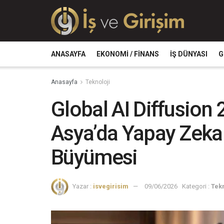
ANASAYFA
EKONOMI / FINANS
İŞ DÜNYASI
G
Anasayfa
Teknoloji
Global AI Diffusion 
Asya’da Yapay Zeka
Büyümesi
Yazar :
isvegirisim
09/06/2026
Kategori :
Tekn