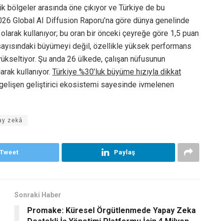
mik bölgeler arasında öne çıkıyor ve Türkiye de bu
2026 Global AI Diffusion Raporu’na göre dünya genelinde
 olarak kullanıyor; bu oran bir önceki çeyreğe göre 1,5 puan
ı sayısındaki büyümeyi değil, özellikle yüksek performans
kseltiyor. Şu anda 26 ülkede, çalışan nüfusunun
arak kullanıyor.
Türkiye %30’luk büyüme hızıyla dikkat
e gelişen geliştirici ekosistemi sayesinde ivmelenen
ay zekâ
Tweet
Paylaş
Sonraki Haber
Promake: Küresel Örgütlenmede Yapay Zeka