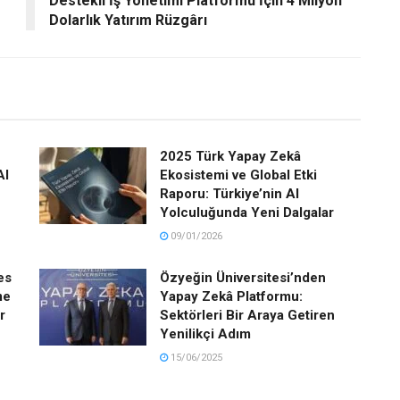
Destekli İş Yönetimi Platformu İçin 4 Milyon
Dolarlık Yatırım Rüzgârı
2025 Türk Yapay Zekâ
AI
Ekosistemi ve Global Etki
Raporu: Türkiye’nin AI
Yolculuğunda Yeni Dalgalar
09/01/2026
es
Özyeğin Üniversitesi’nden
me
Yapay Zekâ Platformu:
r
Sektörleri Bir Araya Getiren
Yenilikçi Adım
15/06/2025