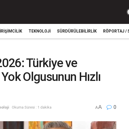
IRIŞIMCILIK
TEKNOLOJI
SÜRDÜRÜLEBILIRLIK
RÖPORTAJ / 
2026: Türkiye ve
 Yok Olgusunun Hızlı
A
0
oloji
Okuma Süresi : 1 dakika
A