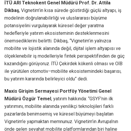
İTÜ ARI Teknokent Genel Müdürü Prof. Dr. Attila
Dikbaş
, Vignetim’in kısa sürede göstirdiği güçlü altyapı, iş
modelinin doğrulanabilirliği ve uluslararası büyüme
potansiyelini vurgulayarak küresel değer yaratma
hedefleriyle yatırım ekosisteminin desteklenmesini
önemsediklerini belirtti. Dikbaş, “Vignetim’in yalnızca
mobilite ve lojistik alanında değil, dijital işlem altyapısı ve
ölçeklenebilir iş modelleriyle fintek perspektifinden de güç
kazandığını görüyoruz. İTÜ Çekirdek kökenli olması ve OİB
ile yürütülen otomotiv–mobilite ekosistemindeki başarısı,
bu yatırım kararında belirleyici oldu” dedi.
Maxis Girişim Sermayesi Portföy Yönetimi Genel
Müdürü Özgür Temel
, yatırım hakkında: “GSYF’nin ilk
yatırımını, mobilite alanında yenilikçi teknolojileri farklı
pazarlarda benimsemiş ve küresel büyümeyi başlatan
Vignetim’e yapmaktan memnunuz. Vignetim’in Avrupa’nın
önde gelen seyahat mobilite platformlarından biri haline