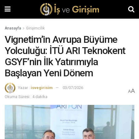
Anasayfa
Girişimcilik
Vignetim’in Avrupa Büyüme
Yolculuğu: İTÜ ARI Teknokent
GSYF’nin İlk Yatırımıyla
Başlayan Yeni Dönem
Yazar :
isvegirisim
03/07/2026
A
A
Okuma Süresi : 4 dakika