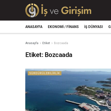
ANASAYFA
EKONOMI / FINANS
İŞ DÜNYASI
G
Anasayfa
Etiket
Bozcaada
Etiket:
Bozcaada
SÜRDÜRÜLEBILIRLIK