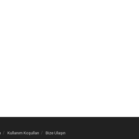
ı
Kullanım Koşulları
Bize Ulaşın