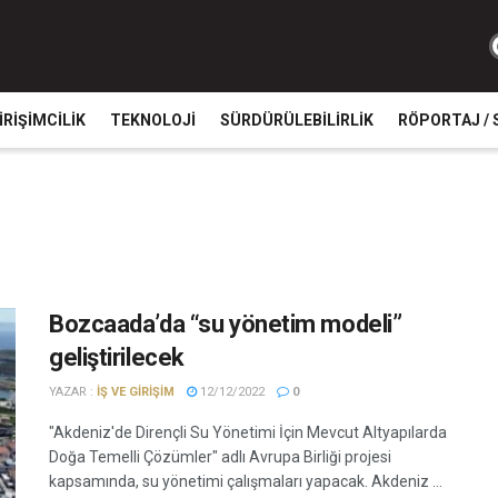
IRIŞIMCILIK
TEKNOLOJI
SÜRDÜRÜLEBILIRLIK
RÖPORTAJ / 
Bozcaada’da “su yönetim modeli”
geliştirilecek
YAZAR :
İŞ VE GIRIŞIM
12/12/2022
0
"Akdeniz'de Dirençli Su Yönetimi İçin Mevcut Altyapılarda
Doğa Temelli Çözümler" adlı Avrupa Birliği projesi
kapsamında, su yönetimi çalışmaları yapacak. Akdeniz ...