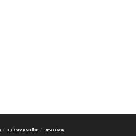
ı
Kullanım Koşulları
Bize Ulaşın