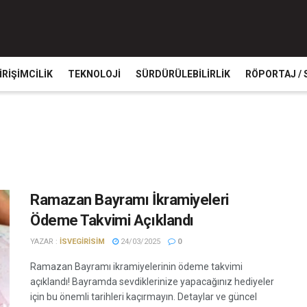
IRIŞIMCILIK
TEKNOLOJI
SÜRDÜRÜLEBILIRLIK
RÖPORTAJ / 
Ramazan Bayramı İkramiyeleri
Ödeme Takvimi Açıklandı
YAZAR :
ISVEGIRISIM
24/03/2025
0
Ramazan Bayramı ikramiyelerinin ödeme takvimi
açıklandı! Bayramda sevdiklerinize yapacağınız hediyeler
için bu önemli tarihleri kaçırmayın. Detaylar ve güncel