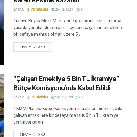
Kararı Kesinlik Kazandı
YAZAR :
İŞ VE GIRIŞIM
20/12/2023
0
Türkiye Büyük Millet Meclisi'nde görüşmeleri süren torba
yasada yer alan düzenleme sayesinde, çalışan emeklilere
bir defaya mahsus olmak üzere 5 ...
DEVAMINI OKU
“Çalışan Emekliye 5 Bin TL İkramiye”
Bütçe Komisyonu’nda Kabul Edildi
YAZAR :
İŞ VE GIRIŞIM
30/11/2023
0
TBMM Plan ve Bütçe Komisyonu'nda alınan bir önerge ile
çalışan emeklilere bir defaya mahsus 5 bin TL ikramiye
verilmesi kararı ...
DEVAMINI OKU