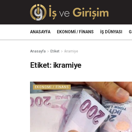
ANASAYFA
EKONOMI / FINANS
İŞ DÜNYASI
G
Anasayfa
Etiket
ikramiye
Etiket:
ikramiye
EKONOMI / FINANS